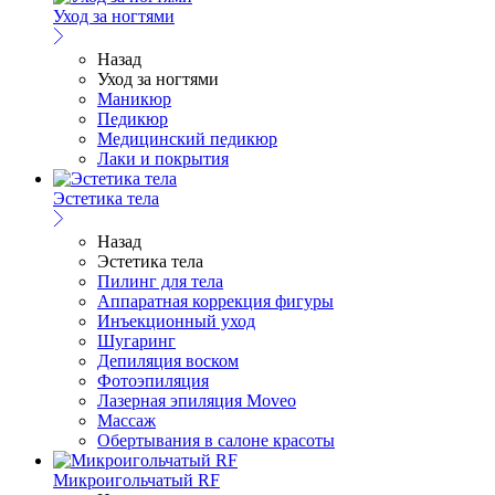
Уход за ногтями
Назад
Уход за ногтями
Маникюр
Педикюр
Медицинский педикюр
Лаки и покрытия
Эстетика тела
Назад
Эстетика тела
Пилинг для тела
Аппаратная коррекция фигуры
Инъекционный уход
Шугаринг
Депиляция воском
Фотоэпиляция
Лазерная эпиляция Moveo
Массаж
Обертывания в салоне красоты
Микроигольчатый RF