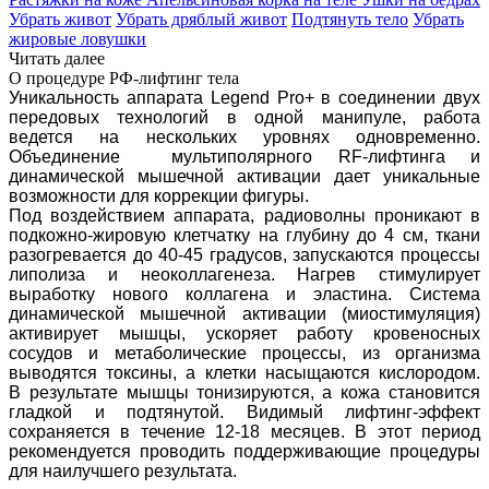
Убрать живот
Убрать дряблый живот
Подтянуть тело
Убрать
жировые ловушки
Читать далее
О процедуре РФ-лифтинг тела
Уникальность аппарата Legend Pro+ в соединении двух
передовых технологий в одной манипуле, работа
ведется на нескольких уровнях одновременно.
Объединение мультиполярного RF-лифтинга и
динамической мышечной активации дает уникальные
возможности для коррекции фигуры.
Под воздействием аппарата, радиоволны проникают в
подкожно-жировую клетчатку на глубину до 4 см, ткани
разогревается до 40-45 градусов, запускаются процессы
липолиза и неоколлагенеза. Нагрев стимулирует
выработку нового коллагена и эластина. Система
динамической мышечной активации (миостимуляция)
активирует мышцы, ускоряет работу кровеносных
сосудов и метаболические процессы, из организма
выводятся токсины, а клетки насыщаются кислородом.
В результате мышцы тонизируются, а кожа становится
гладкой и подтянутой. Видимый лифтинг-эффект
сохраняется в течение 12-18 месяцев. В этот период
рекомендуется проводить поддерживающие процедуры
для наилучшего результата.