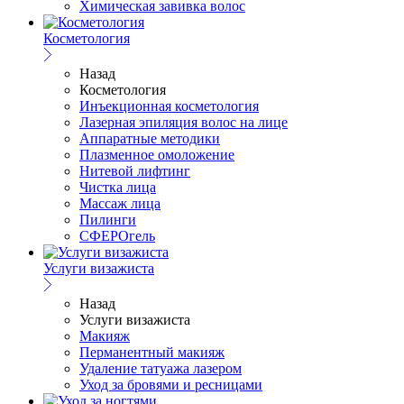
Химическая завивка волос
Косметология
Назад
Косметология
Инъекционная косметология
Лазерная эпиляция волос на лице
Аппаратные методики
Плазменное омоложение
Нитевой лифтинг
Чистка лица
Массаж лица
Пилинги
СФЕРОгель
Услуги визажиста
Назад
Услуги визажиста
Макияж
Перманентный макияж
Удаление татуажа лазером
Уход за бровями и ресницами