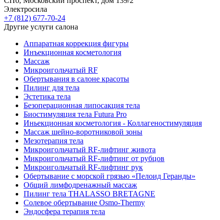
СПб, Московский проспект, дом 139/2
Электросила
+7 (812) 677-70-24
Другие услуги салона
Аппаратная коррекция фигуры
Инъекционная косметология
Массаж
Микроигольчатый RF
Обертывания в салоне красоты
Пилинг для тела
Эстетика тела
Безоперационная липосакция тела
Биостимуляция тела Futura Pro
Иньекционная косметология - Коллагеностимуляция
Массаж шейно-воротниковой зоны
Мезотерапия тела
Микроигольчатый RF-лифтинг живота
Микроигольчатый RF-лифтинг от рубцов
Микроигольчатый RF-лифтинг рук
Обертывание с морской грязью «Пелоид Геранды»
Общий лимфодренажный массаж
Пилинг тела THALASSO BRETAGNE
Солевое обертывание Osmo-Thermy
Эндосфера терапия тела