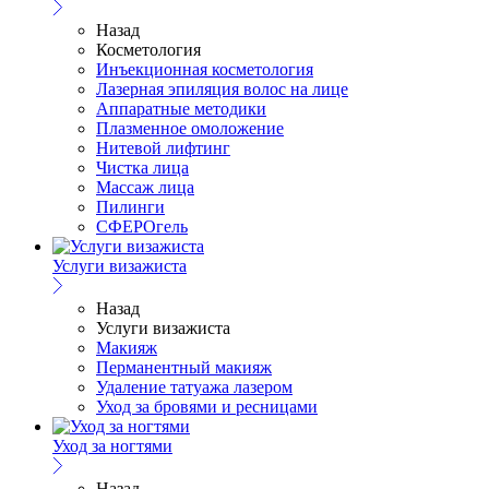
Назад
Косметология
Инъекционная косметология
Лазерная эпиляция волос на лице
Аппаратные методики
Плазменное омоложение
Нитевой лифтинг
Чистка лица
Массаж лица
Пилинги
СФЕРОгель
Услуги визажиста
Назад
Услуги визажиста
Макияж
Перманентный макияж
Удаление татуажа лазером
Уход за бровями и ресницами
Уход за ногтями
Назад