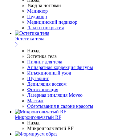
Уход за ногтями
Маникюр
Педикюр
Медицинский педикюр
Лаки и покрытия
Эстетика тела
Назад
Эстетика тела
Пилинг для тела
Аппаратная коррекция фигуры
Инъекционный уход
Шугаринг
Депиляция воском
Фотоэпиляция
Лазерная эпиляция Moveo
Массаж
Обертывания в салоне красоты
Микроигольчатый RF
Назад
Микроигольчатый RF