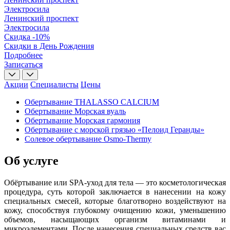
Электросила
Ленинский проспект
Электросила
Скидка -10%
Скидки в День Рождения
Подробнее
Записаться
Акции
Специалисты
Цены
Обертывание THALASSO CALCIUM
Обертывание Морская вуаль
Обертывание Морская гармония
Обертывание с морской грязью «Пелоид Геранды»
Солевое обертывание Osmo-Thermy
Об услуге
Обёртывание или SPA-уход для тела — это косметологическая
процедура, суть которой заключается в нанесении на кожу
специальных смесей, которые благотворно воздействуют на
кожу, способствуя глубокому очищению кожи, уменьшению
объемов, насыщающих организм витаминами и
микроэлементами. После нанесения специальных средств вас