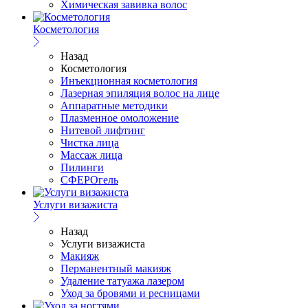
Химическая завивка волос
Косметология
Назад
Косметология
Инъекционная косметология
Лазерная эпиляция волос на лице
Аппаратные методики
Плазменное омоложение
Нитевой лифтинг
Чистка лица
Массаж лица
Пилинги
СФЕРОгель
Услуги визажиста
Назад
Услуги визажиста
Макияж
Перманентный макияж
Удаление татуажа лазером
Уход за бровями и ресницами