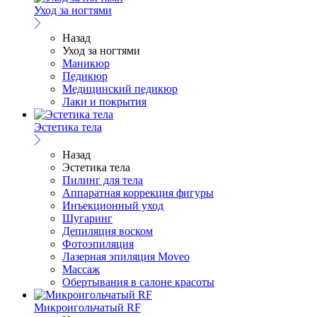
Уход за ногтями
Назад
Уход за ногтями
Маникюр
Педикюр
Медицинский педикюр
Лаки и покрытия
Эстетика тела
Назад
Эстетика тела
Пилинг для тела
Аппаратная коррекция фигуры
Инъекционный уход
Шугаринг
Депиляция воском
Фотоэпиляция
Лазерная эпиляция Moveo
Массаж
Обертывания в салоне красоты
Микроигольчатый RF