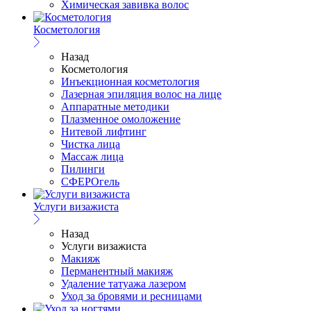
Химическая завивка волос
Косметология
Назад
Косметология
Инъекционная косметология
Лазерная эпиляция волос на лице
Аппаратные методики
Плазменное омоложение
Нитевой лифтинг
Чистка лица
Массаж лица
Пилинги
СФЕРОгель
Услуги визажиста
Назад
Услуги визажиста
Макияж
Перманентный макияж
Удаление татуажа лазером
Уход за бровями и ресницами