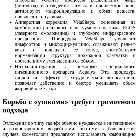
(липолиза) и отведения лимфы в проблемной зоне,
активируют микроциркуляцию и обмен веществ,
повышают тонус кожи.
Аппаратная коррекция VelaShape, основанная на
комбинации роликового и вакуумного массажа, ELOS
(лазерного омоложения) и глубокого инфракрасного
прогревания. Процедуры VelaShape улучшают
лимфоотток и микроциркуляцию, сглаживают рельеф
кожи и повышают ее тонус, способствуют
нормализации структуры подкожной клетчатки и
постепенному уменьшению ее объема.
Интралипотерапия с помощью специального
инъекционного препарата Aqualyx. Эта процедура
сходна по эффекту с хирургической липосакцией,
позволяет действенно и быстро уменьшать объем
жировой клетчатки.
Борьба с «ушками» требует грамотного
подхода
Отложения по типу галифе обычно нуждаются в интенсивном
и разностороннем воздействии, поэтому в большинстве
случаев косметологи предлагают использовать комбинацию