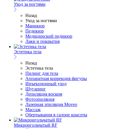
Уход за ногтями
Назад
Уход за ногтями
Маникюр
Педикюр
Медицинский педикюр
Лаки и покрытия
Эстетика тела
Назад
Эстетика тела
Пилинг для тела
Аппаратная коррекция фигуры
Инъекционный уход
Шугаринг
Депиляция воском
Фотоэпиляция
Лазерная эпиляция Moveo
Массаж
Обертывания в салоне красоты
Микроигольчатый RF