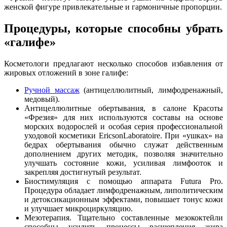
женской фигуре привлекательные и гармоничные пропорции.
Процедуры, которые способны убрать
«галифе»
Косметологи предлагают несколько способов избавления от
жировых отложений в зоне галифе:
Ручной массаж
(антицеллюлитный, лимфодренажный,
медовый).
Антицеллюлитные обертывания, в салоне Красоты
«Фрезия» для них используются составы на основе
морских водорослей и особая серия профессиональной
уходовой косметики EricsonLaboratoire. При «ушках» на
бедрах обертывания обычно служат действенным
дополнением других методик, позволяя значительно
улучшать состояние кожи, усиливая лимфооток и
закрепляя достигнутый результат.
Биостимуляция с помощью аппарата Futura Pro.
Процедура обладает лимфодренажным, липолитическим
и детоксикационным эффектами, повышает тонус кожи
и улучшает микроциркуляцию.
Мезотерапия. Тщательно составленные мезококтейли
способны усилить процессы расщепления жира