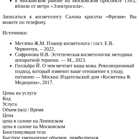
в Московском районе на Московском проспекте 139/2,
вблизи от метро «Электросила».
Записаться к косметологу Салона красоты «Фрезия» Вы
можете по телефону.
Источники:
Метлёва Ж.М. Планер косметолога / сост. Е.В.
Червенчук. – 2022.
Софронова Н.В. Эстетическая косметология: методики
аппаратной терапии. — М., 2023.
Гилльбро Й. О чем мечтает ваша кожа. Революционный
подход, который изменит ваше отношение к уходу,
питанию — Москва: Издательский дом «Косметика &
Медицина», 2017.
Цены на услуги
Код
Услуга
Объем (мл) / Время
Цена
цена в салоне на Ленинском
цена в салоне на Московском
Биостимуляция тела
Быстрое уменьшение объемов, лимфодренаж