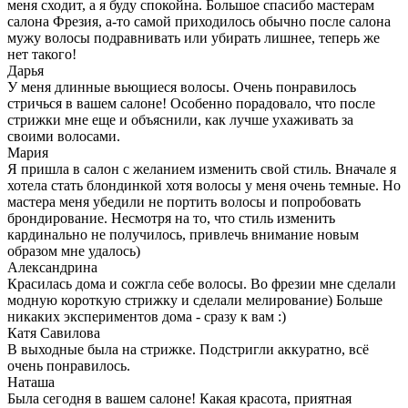
меня сходит, а я буду спокойна. Большое спасибо мастерам
салона Фрезия, а-то самой приходилось обычно после салона
мужу волосы подравнивать или убирать лишнее, теперь же
нет такого!
Дарья
У меня длинные вьющиеся волосы. Очень понравилось
стричься в вашем салоне! Особенно порадовало, что после
стрижки мне еще и объяснили, как лучше ухаживать за
своими волосами.
Мария
Я пришла в салон с желанием изменить свой стиль. Вначале я
хотела стать блондинкой хотя волосы у меня очень темные. Но
мастера меня убедили не портить волосы и попробовать
брондирование. Несмотря на то, что стиль изменить
кардинально не получилось, привлечь внимание новым
образом мне удалось)
Александрина
Красилась дома и сожгла себе волосы. Во фрезии мне сделали
модную короткую стрижку и сделали мелирование) Больше
никаких экспериментов дома - сразу к вам :)
Катя Савилова
В выходные была на стрижке. Подстригли аккуратно, всё
очень понравилось.
Наташа
Была сегодня в вашем салоне! Какая красота, приятная