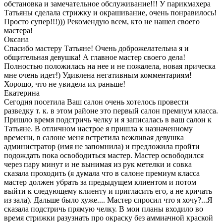
обстановка и замечательное обслуживание!!! У парикмахера
Татьяны сделала стрижку и окрашивание, очень понравилось!
Просто супер!!!))) Рекомендую всем, кто не нашел своего
мастера!
Оксана
Спасибо мастеру Татьяне! Очень доброжелательна я и
общительная девушка! А главное мастер своего дела!
Полностью положилась на нее и не пожалела, новая прическа
мне очень идет!) Удивлена негативным комментариям!
Хорошо, что не увидела их раньше!
Екатерина
Сегодня посетила Ваш салон очень хотелось провести
разведку т. к. в этом районе это первый салон премиум класса.
Пришло время подстричь челку и я записалась в ваш салон к
Татьяне. В отличном настрое я пришла к назначенному
времени, в салоне меня встретила вежливая девушка
администратор (имя не запомнила) и предложила пройти
подождать пока освободиться мастер. Мастер освободился
через пару минут и не вынимая из рук метелки и совка
сказала проходить (я думала что в салоне премиум класса
мастер должен убрать за предыдущем клиентом и потом
выйти к следующему клиенту и пригласить его, а не кричать
из зала). Дальше было хуже.... Мастер спросил что я хочу?...Я
сказала подстричь прямую челку. В мои планы входило во
время стрижки разузнать про окраску без аммиачной краской