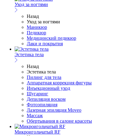
Уход за ногтями
Назад
Уход за ногтями
Маникюр
Педикюр
Медицинский педикюр
Лаки и покрытия
Эстетика тела
Назад
Эстетика тела
Пилинг для тела
Аппаратная коррекция фигуры
Инъекционный уход
Шугаринг
Депиляция воском
Фотоэпиляция
Лазерная эпиляция Moveo
Массаж
Обертывания в салоне красоты
Микроигольчатый RF