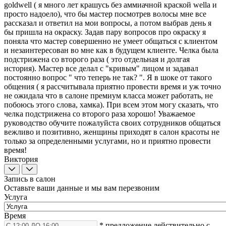
goldwell ( я много лет крашусь без аммиачной краской wella и
просто надоело), что бы мастер посмотрев волосы мне все
рассказал и ответил на мои вопросы, а потом выбрав день я
бы пришла на окраску. Задав пару вопросов про окраску я
поняла что мастер совершенно не умеет общаться с клиентом
и незаинтересован во мне как в будущем клиенте. Челка была
подстрижена со второго раза ( это отдельная и долгая
история). Мастер все делал с "кривым" лицом и задавал
постоянно вопрос " что теперь не так? ". Я в шоке от такого
общения ( я рассчитывала приятно провести время и уж точно
не ожидала что в салоне премиум класса может работать, не
побоюсь этого слова, хамка). При всем этом могу сказать, что
челка подстрижена со второго раза хорошо! Уважаемое
руководство обучите пожалуйста своих сотрудников общаться
вежливо и позитивно, женщины приходят в салон красоты не
только за определенными услугами, но и приятно провести
время!
Виктория
Запись в салон
Оставьте ваши данные и мы вам перезвоним
Услуга
Время
* предложение действительно с