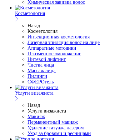
Химическая завивка волос
Косметология
Назад
Косметология
Инъекционная косметология
Лазерная эпиляция волос на лице
Аппаратные методики
Плазменное омоложение
Нитевой лифтинг
Чистка лица
Массаж лица
Пилинги
СФЕРОгель
Услуги визажиста
Назад
Услуги визажиста
Макияж
Перманентный макияж
Удаление татуажа лазером
Уход за бровями и ресницами