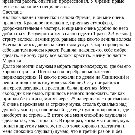
нравится работа, опытный профессионал. У Фрезии прямо
чутье на хороших специалистов.
Светлана
Являюсь давней клиенткой салона Фрезия, и он мне очень
нравится. Красивое помещение, приятная атмосфера,
доброжелательны е мастера, и еще мне очень удобно до него
добираться Регулярно хожу в салон (где-то 1 раз в 2-3 месяца),
стригу волосы, ламинирую, раньше еще как-то лечила волосы.
Всегда остаюсь довольна качеством услуг Скоро проверю на
себе как там волосы красят. Решила, наконец-то, себе омбре
сделать. Не хочу сразу все волосы красить. Начну по частям
Маринка
Долго не могли с мужем выбрать парикмахерскую, где бы его
хорошо стригли. Почти за год перебрали множество
парикмахерских. И как-то поехали по делам на Ленинский и
решили подстричь ему волосы. Зашли. Сазу понравился
интерьер, девушка на ресепшн была приятная. Мест
свободных не было, пришлось немного подождать, так как
пришли без записи, минут через 25 наверное нас пригласили.
Я очень переживала за стрижку мужа, стояла буквально над
душой у мастера, говорила ей где еще нужно подравнять, где
наоборот не стричь... В итоге она меня спокойно слушала и
сделала так, как я просила. Второй раз, когда мы пошли, муж
попал к другому мастеру, но его тоже хорошо подстригли и
меня спокойно слушали) думаю, что в третий раз он и без