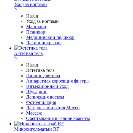
Уход за ногтями
Назад
Уход за ногтями
Маникюр
Педикюр
Медицинский педикюр
Лаки и покрытия
Эстетика тела
Назад
Эстетика тела
Пилинг для тела
Аппаратная коррекция фигуры
Инъекционный уход
Шугаринг
Депиляция воском
Фотоэпиляция
Лазерная эпиляция Moveo
Массаж
Обертывания в салоне красоты
Микроигольчатый RF