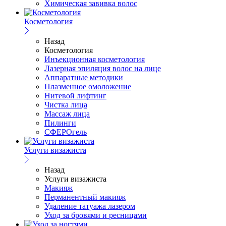
Химическая завивка волос
Косметология
Назад
Косметология
Инъекционная косметология
Лазерная эпиляция волос на лице
Аппаратные методики
Плазменное омоложение
Нитевой лифтинг
Чистка лица
Массаж лица
Пилинги
СФЕРОгель
Услуги визажиста
Назад
Услуги визажиста
Макияж
Перманентный макияж
Удаление татуажа лазером
Уход за бровями и ресницами