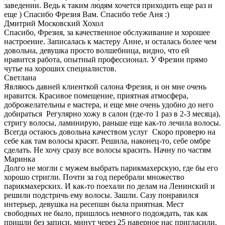
заведении. Ведь к таким людям хочется приходить еще раз и
еще ) Спасибо Фрезия Вам. Спасибо тебе Аня :)
Дмитрий Московский Хохол
Спасибо, Фрезия, за качественное обслуживание и хорошее
настроение. Записалась к мастеру Анне, и осталась более чем
довольна, девушка просто волшебница, видно, что ей
нравится работа, опытный профессионал. У Фрезии прямо
чутье на хороших специалистов.
Светлана
Являюсь давней клиенткой салона Фрезия, и он мне очень
нравится. Красивое помещение, приятная атмосфера,
доброжелательны е мастера, и еще мне очень удобно до него
добираться Регулярно хожу в салон (где-то 1 раз в 2-3 месяца),
стригу волосы, ламинирую, раньше еще как-то лечила волосы.
Всегда остаюсь довольна качеством услуг Скоро проверю на
себе как там волосы красят. Решила, наконец-то, себе омбре
сделать. Не хочу сразу все волосы красить. Начну по частям
Маринка
Долго не могли с мужем выбрать парикмахерскую, где бы его
хорошо стригли. Почти за год перебрали множество
парикмахерских. И как-то поехали по делам на Ленинский и
решили подстричь ему волосы. Зашли. Сазу понравился
интерьер, девушка на ресепшн была приятная. Мест
свободных не было, пришлось немного подождать, так как
пришли без записи, минут через 25 наверное нас пригласили.