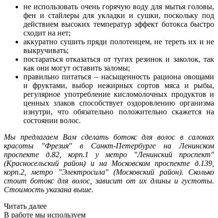
не использовать очень горячую воду для мытья головы,
фен и стайлеры для укладки и сушки, поскольку под
действием высоких температур эффект ботокса быстро
сходит на нет;
аккуратно сушить пряди полотенцем, не тереть их и не
выкручивать;
постараться отказаться от тугих резинок и заколок, так
как они могут оставить заломы;
правильно питаться – насыщенность рациона овощами
и фруктами, выбор нежирных сортов мяса и рыбы,
регулярное употребление кисломолочных продуктов и
ценных злаков способствует оздоровлению организма
изнутри, что обязательно положительно скажется на
состоянии волос.
Мы предлагаем Вам сделать ботокс для волос в салонах
красоты "Фрезия" в Санкт-Петербурге на Ленинском
проспекте д.82, корп.1 у метро "Ленинский проспект"
(Красносельский район) и на Московском проспекте д.139,
корп.2, метро "Электросила" (Московский район). Сколько
стоит ботокс для волос, зависит от их длины и густоты.
Стоимость указана выше.
Читать далее
В работе мы используем