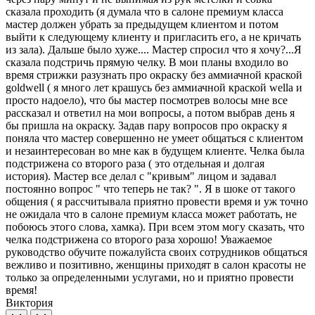
сказала проходить (я думала что в салоне премиум класса
мастер должен убрать за предыдущем клиентом и потом
выйти к следующему клиенту и пригласить его, а не кричать
из зала). Дальше было хуже.... Мастер спросил что я хочу?...Я
сказала подстричь прямую челку. В мои планы входило во
время стрижки разузнать про окраску без аммиачной краской
goldwell ( я много лет крашусь без аммиачной краской wella и
просто надоело), что бы мастер посмотрев волосы мне все
рассказал и ответил на мои вопросы, а потом выбрав день я
бы пришла на окраску. Задав пару вопросов про окраску я
поняла что мастер совершенно не умеет общаться с клиентом
и незаинтересован во мне как в будущем клиенте. Челка была
подстрижена со второго раза ( это отдельная и долгая
история). Мастер все делал с "кривым" лицом и задавал
постоянно вопрос " что теперь не так? ". Я в шоке от такого
общения ( я рассчитывала приятно провести время и уж точно
не ожидала что в салоне премиум класса может работать, не
побоюсь этого слова, хамка). При всем этом могу сказать, что
челка подстрижена со второго раза хорошо! Уважаемое
руководство обучите пожалуйста своих сотрудников общаться
вежливо и позитивно, женщины приходят в салон красоты не
только за определенными услугами, но и приятно провести
время!
Виктория