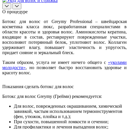
О процедуре
Ботокс для волос от Greymy Professional – швейцарская
косметика класса люкс, разработанная специалистами в
области красоты и здоровья волос. Аминокислоты кератина,
входящие в состав, реставрируют поврежденные участки,
восполняют потерянный белок, уплотняют волос. Коллаген
удерживает влагу, повышает эластичность и упругость,
придает сияние и зеркальный блеск.
Таким образом, услуга не имеет ничего общего с
«уколами
молодости»
, но позволяет быстро восстановить здоровье и
красоту волос.
Показания сделать ботокс для волос
Ботокс для волос Greymy (Грейми) рекомендуется:
Для волос, поврежденных окрашиванием, химической
завивкой, частым использованием термоинструментов
(фен, утюжок, плойка и т.д.);
При сухости, повышенной ломкости и сечении;
Для профилактики и лечения выпадения волос;