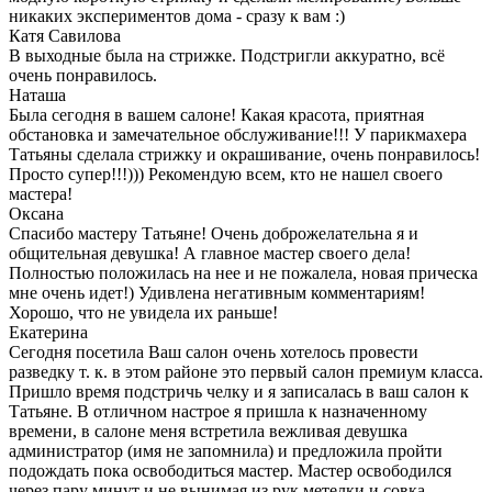
никаких экспериментов дома - сразу к вам :)
Катя Савилова
В выходные была на стрижке. Подстригли аккуратно, всё
очень понравилось.
Наташа
Была сегодня в вашем салоне! Какая красота, приятная
обстановка и замечательное обслуживание!!! У парикмахера
Татьяны сделала стрижку и окрашивание, очень понравилось!
Просто супер!!!))) Рекомендую всем, кто не нашел своего
мастера!
Оксана
Спасибо мастеру Татьяне! Очень доброжелательна я и
общительная девушка! А главное мастер своего дела!
Полностью положилась на нее и не пожалела, новая прическа
мне очень идет!) Удивлена негативным комментариям!
Хорошо, что не увидела их раньше!
Екатерина
Сегодня посетила Ваш салон очень хотелось провести
разведку т. к. в этом районе это первый салон премиум класса.
Пришло время подстричь челку и я записалась в ваш салон к
Татьяне. В отличном настрое я пришла к назначенному
времени, в салоне меня встретила вежливая девушка
администратор (имя не запомнила) и предложила пройти
подождать пока освободиться мастер. Мастер освободился
через пару минут и не вынимая из рук метелки и совка