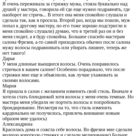
Я очень переживала за стрижку мужа, стояла буквально над
душой у мастера, говорила ей где еще нужно подравнять, где
наоборот не стричь... В итоге она меня спокойно слушала и
сделала так, как я просила. Второй раз, когда мы пошли, муж
попал к другому мастеру, но его тоже хорошо подстригли и
меня спокойно слушали) думаю, что в третий раз он и без
меня сходит, а я буду спокойна. Большое спасибо мастерам
салона Фрезия, а-то самой приходилось обычно после салона
мужу волосы подравнивать или убирать лишнее, теперь же
нет такого!
Дарья
У меня длинные вьющиеся волосы. Очень понравилось
стричься в вашем салоне! Особенно порадовало, что после
стрижки мне еще и объяснили, как лучше ухаживать за
своими волосами.
Мария
Я пришла в салон с желанием изменить свой стиль. Вначале я
хотела стать блондинкой хотя волосы у меня очень темные. Но
мастера меня убедили не портить волосы и попробовать
брондирование. Несмотря на то, что стиль изменить
кардинально не получилось, привлечь внимание новым
образом мне удалось)
Александрина
Красилась дома и сожгла себе волосы. Во фрезии мне сделали
модную короткую стрижку и сделали мелирование) Больше