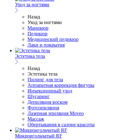
Уход за ногтями
Назад
Уход за ногтями
Маникюр
Педикюр
Медицинский педикюр
Лаки и покрытия
Эстетика тела
Назад
Эстетика тела
Пилинг для тела
Аппаратная коррекция фигуры
Инъекционный уход
Шугаринг
Депиляция воском
Фотоэпиляция
Лазерная эпиляция Moveo
Массаж
Обертывания в салоне красоты
Микроигольчатый RF