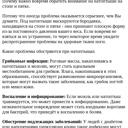
Почему важно вовремя обратить внимание на натоптыши на
стопе и пятке.
Потому что иногда проблема оказывается серьезнее, чем Вы
думаете. Под натоптыши маскируются бородавки,
находящиеся на стопе и пятке - они приниают плоскую форму
из-за постоянного давления вашего веса. Если вовремя не
взяться за их устранение, то через некоторое время увидите
распротсранение проблемы на здоровые ткани ноги.
Какие проблемы обостряются при натоптышах
Грибковые инфекции:
Роговые массы, накапливаясь в
натоптышах и мозолях, могут стать идеальным
местообитанием для грибков. Влага, накопившаяся в этих
образованиях, способствует размножению микроорганизмов,
которые могут вызвать такие заболевания, как грибок ногтей
или микоз кожи.
Воспаление и инфицирование:
Если мозоль или натоптыш
травмируется, это может привести к инфицированию. Даже
незначительное повреждение может стать входными воротами
для бактерий, что приведёт к воспалению и болям.
Обострение подлежащих заболеваний:
У людей с диабетом
или нарушениями циркуляции крови такие инфекции могут