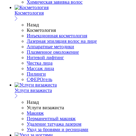
Химическая завивка волос
Косметология
Назад
Косметология
Инъекционная косметология
Лазерная эпиляция волос на лице
Аппаратные методики
Плазменное омоложение
Нитевой лифтинг
Чистка лица
Массаж лица
Пилинги
СФЕРОгель
Услуги визажиста
Назад
Услуги визажиста
Макияж
Перманентный макияж
Удаление татуажа лазером
Уход за бровями и ресницами