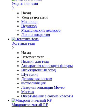
Уход за ногтями
Назад
Уход за ногтями
Маникюр
Педикюр
Медицинский педикюр
Лаки и покрытия
Эстетика тела
Назад
Эстетика тела
Пилинг для тела
Аппаратная коррекция фигуры
Инъекционный уход
Шугаринг
Депиляция воском
Фотоэпиляция
Лазерная эпиляция Moveo
Массаж
Обертывания в салоне красоты
Микроигольчатый RF