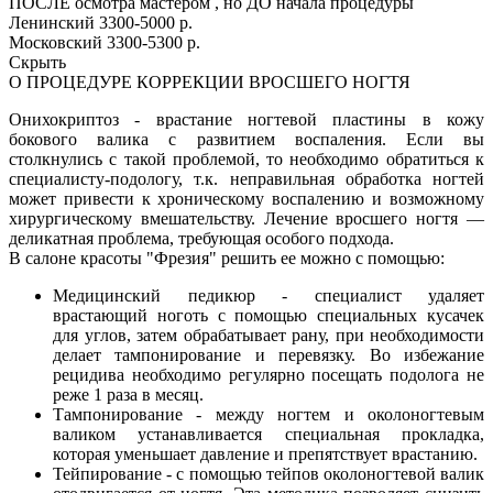
ПОСЛЕ осмотра мастером , но ДО начала процедуры
Ленинский
3300-5000 р.
Московский
3300-5300 р.
Скрыть
О ПРОЦЕДУРЕ КОРРЕКЦИИ ВРОСШЕГО НОГТЯ
Онихокриптоз - врастание ногтевой пластины в кожу
бокового валика с развитием воспаления. Если вы
столкнулись с такой проблемой, то необходимо обратиться к
специалисту-подологу, т.к. неправильная обработка ногтей
может привести к хроническому воспалению и возможному
хирургическому вмешательству. Лечение вросшего ногтя —
деликатная проблема, требующая особого подхода.
В салоне красоты "Фрезия" решить ее можно с помощью:
Медицинский педикюр - специалист удаляет
врастающий ноготь с помощью специальных кусачек
для углов, затем обрабатывает рану, при необходимости
делает тампонирование и перевязку. Во избежание
рецидива необходимо регулярно посещать подолога не
реже 1 раза в месяц.
Тампонирование - между ногтем и околоногтевым
валиком устанавливается специальная прокладка,
которая уменьшает давление и препятствует врастанию.
Тейпирование - с помощью тейпов околоногтевой валик