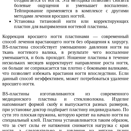
отодвигается от ногтя. Эта методика позволяет снизить
болевые ощущения и уменьшает воспаление.
Тейпирование применяется в комплексе с другими
методами лечения вросших ногтей.
Установка титановой нити или корректирующих
пластин для выпрямления ногтевой пластины.
Коррекция вросшего ногтя пластинами — современный
способ лечения врастающего ногтя без обращения к хирургу.
BS-пластина способствует уменьшению давления ногтя на
ткань ногтевого валика, в результате чего воспаление
уменьшается, и боль проходит. Ношение пластины в течение
нескольких месяцев корректирует направление роста ногтя,
он больше не соприкасается так плотно с боковыми валиками,
что позволяет избежать врастания ногтя впоследствии. Если
данный способ неэффективен, может потребоваться удаление
вросшего ногтя.
BS-пластины изготавливаются из современного
медицинского пластика и стекловолокна. Изделие
напоминает формой скобу и выпускается разных размеров,
при установке доктор подбирает пластину индивидуально. По
сути это плоская пружина, которую крепят на начало ногтя на
специальный клей. Пластина устанавливается таким образом,
что за счет силы ее натяжения снимается нагрузка с края
ногтя, а следовательно и давление на мягкие ткани