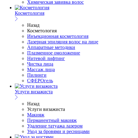
Химическая завивка волос
Косметология
Назад
Косметология
Инъекционная косметология
Лазерная эпиляция волос на лице
Аппаратные методики
Плазменное омоложение
Нитевой лифтинг
Чистка лица
Массаж лица
Пилинги
СФЕРОгель
Услуги визажиста
Назад
Услуги визажиста
Макияж
Перманентный макияж
Удаление татуажа лазером
Уход за бровями и ресницами