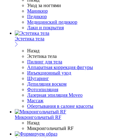
Уход за ногтями
Маникюр
Педикюр
Медицинский педикюр
Лаки и покрытия
Эстетика тела
Назад
Эстетика тела
Пилинг для тела
Аппаратная коррекция фигуры
Инъекционный уход
Шугаринг
Депиляция воском
Фотоэпиляция
Лазерная эпиляция Moveo
Массаж
Обертывания в салоне красоты
Микроигольчатый RF
Назад
Микроигольчатый RF