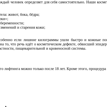
аждый человек определяет для себя самостоятельно. Наши косм
ла: живот, бока, бёдра;
рки»;
 беременности;
изменений и старения кожи;
особенно если лишние килограммы ушли быстро и кожные пок
на то, что речь идёт о косметическом дефекте, обвисший эпиде
частности, пищеварительной и кровеносной системы.
го лифтинга можно только после 18 лет. Кроме этого, процеду