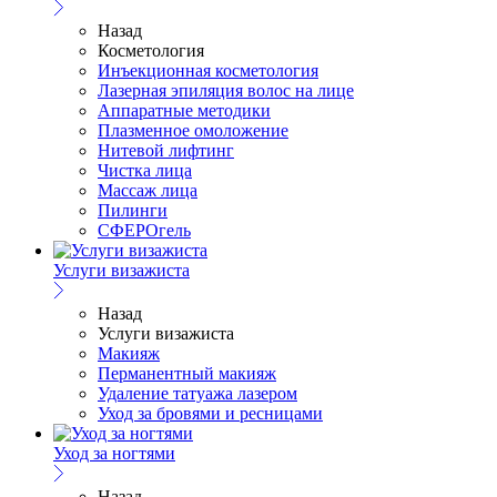
Назад
Косметология
Инъекционная косметология
Лазерная эпиляция волос на лице
Аппаратные методики
Плазменное омоложение
Нитевой лифтинг
Чистка лица
Массаж лица
Пилинги
СФЕРОгель
Услуги визажиста
Назад
Услуги визажиста
Макияж
Перманентный макияж
Удаление татуажа лазером
Уход за бровями и ресницами
Уход за ногтями
Назад