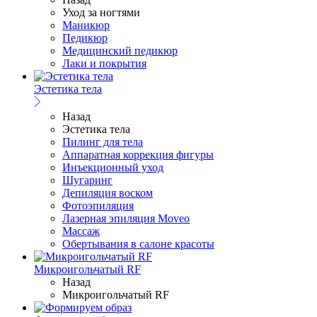
Уход за ногтями
Маникюр
Педикюр
Медицинский педикюр
Лаки и покрытия
Эстетика тела
Назад
Эстетика тела
Пилинг для тела
Аппаратная коррекция фигуры
Инъекционный уход
Шугаринг
Депиляция воском
Фотоэпиляция
Лазерная эпиляция Moveo
Массаж
Обертывания в салоне красоты
Микроигольчатый RF
Назад
Микроигольчатый RF