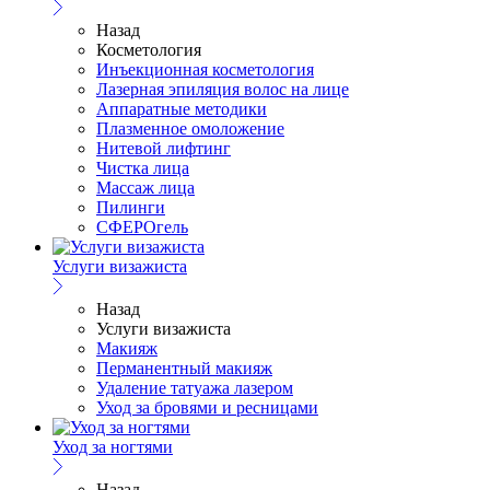
Назад
Косметология
Инъекционная косметология
Лазерная эпиляция волос на лице
Аппаратные методики
Плазменное омоложение
Нитевой лифтинг
Чистка лица
Массаж лица
Пилинги
СФЕРОгель
Услуги визажиста
Назад
Услуги визажиста
Макияж
Перманентный макияж
Удаление татуажа лазером
Уход за бровями и ресницами
Уход за ногтями
Назад