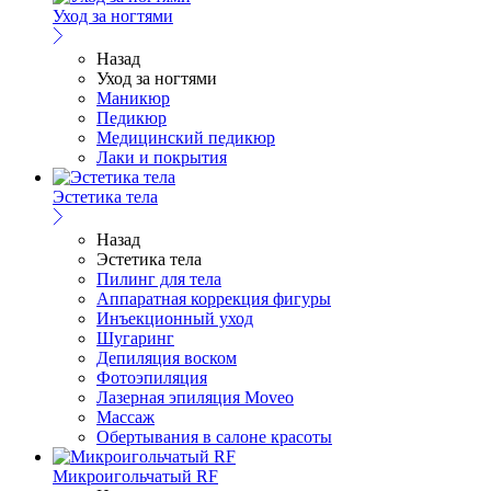
Уход за ногтями
Назад
Уход за ногтями
Маникюр
Педикюр
Медицинский педикюр
Лаки и покрытия
Эстетика тела
Назад
Эстетика тела
Пилинг для тела
Аппаратная коррекция фигуры
Инъекционный уход
Шугаринг
Депиляция воском
Фотоэпиляция
Лазерная эпиляция Moveo
Массаж
Обертывания в салоне красоты
Микроигольчатый RF