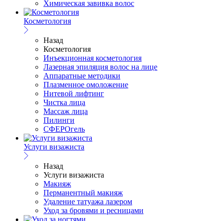
Химическая завивка волос
Косметология
Назад
Косметология
Инъекционная косметология
Лазерная эпиляция волос на лице
Аппаратные методики
Плазменное омоложение
Нитевой лифтинг
Чистка лица
Массаж лица
Пилинги
СФЕРОгель
Услуги визажиста
Назад
Услуги визажиста
Макияж
Перманентный макияж
Удаление татуажа лазером
Уход за бровями и ресницами