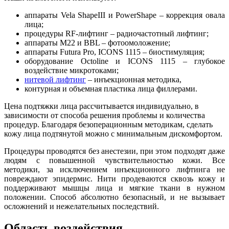
аппараты Vela ShapeIII и PowerShape – коррекция овала
лица;
процедуры RF-лифтинг – радиочастотный лифтинг;
аппараты М22 и BBL – фотоомоложение;
аппараты Futura Pro, ICONS 1115 – биостимуляция;
оборудование Octoline и ICONS 1115 – глубокое
воздействие микротоками;
нитевой лифтинг
– инъекционная методика,
контурная и объемная пластика лица филлерами.
Цена подтяжки лица рассчитывается индивидуально, в
зависимости от способа решения проблемы и количества
процедур. Благодаря безоперационным методикам, сделать
кожу лица подтянутой можно с минимальным дискомфортом.
Процедуры проводятся без анестезии, при этом подходят даже
людям с повышенной чувствительностью кожи. Все
методики, за исключением инъекционного лифтинга не
повреждают эпидермис. Нити продеваются сквозь кожу и
поддерживают мышцы лица и мягкие ткани в нужном
положении. Способ абсолютно безопасный, и не вызывает
осложнений и нежелательных последствий.
Область воздействия