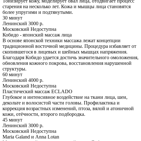
Тонизирует кожу, моделирует овал лица, отодвигает процесс
старения на несколько лет. Кожа и мышцы лица становятся
более упругими и подтянутыми.
30 минут
Ленинский
3000 р.
Московский
Недоступна
Кобидо - японский массаж лица
В основе японской техники массажа лежат концепции
традиционной восточной медицины. Процедура избавляет от
скопившегося в лицевых и шейных мышцах напряжения.
Благодаря Кобидо удается достичь значительного омоложения,
обновления кожного покрова, восстановления нарушенной
структуры.
60 минут
Ленинский
4000 р.
Московский
Недоступна
Пластический массаж ECLADO
Глубокое и интенсивное воздействие на ткани лица, шеи,
декольте и волосистой части головы. Профилактика и
коррекция возрастных изменений, птоза, вялой и атоничной
кожи, отёчности, второго подбородка.
45 минут
Ленинский
3000 р.
Московский
Недоступна
Maria Galand и Anna Lotan