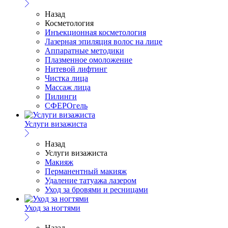
Назад
Косметология
Инъекционная косметология
Лазерная эпиляция волос на лице
Аппаратные методики
Плазменное омоложение
Нитевой лифтинг
Чистка лица
Массаж лица
Пилинги
СФЕРОгель
Услуги визажиста
Назад
Услуги визажиста
Макияж
Перманентный макияж
Удаление татуажа лазером
Уход за бровями и ресницами
Уход за ногтями
Назад