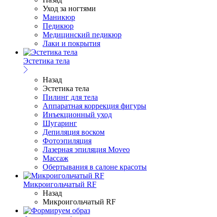
Уход за ногтями
Маникюр
Педикюр
Медицинский педикюр
Лаки и покрытия
Эстетика тела
Назад
Эстетика тела
Пилинг для тела
Аппаратная коррекция фигуры
Инъекционный уход
Шугаринг
Депиляция воском
Фотоэпиляция
Лазерная эпиляция Moveo
Массаж
Обертывания в салоне красоты
Микроигольчатый RF
Назад
Микроигольчатый RF