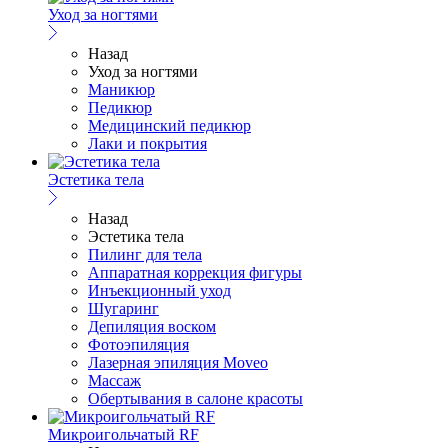
Уход за ногтями
Назад
Уход за ногтями
Маникюр
Педикюр
Медицинский педикюр
Лаки и покрытия
Эстетика тела
Назад
Эстетика тела
Пилинг для тела
Аппаратная коррекция фигуры
Инъекционный уход
Шугаринг
Депиляция воском
Фотоэпиляция
Лазерная эпиляция Moveo
Массаж
Обертывания в салоне красоты
Микроигольчатый RF