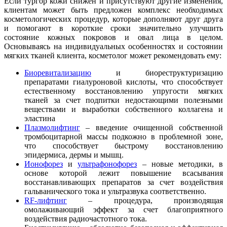
Если тургор кожи снижен и присутствуют другие изменения,
клиентам может быть предложен комплекс необходимых
косметологических процедур, которые дополняют друг друга
и помогают в короткие сроки значительно улучшить
состояние кожных покровов и овал лица в целом.
Основываясь на индивидуальных особенностях и состоянии
мягких тканей клиента, косметолог может рекомендовать ему:
Биоревитализацию
и биореструктуризацию
препаратами гиалуроновой кислоты, что способствует
естественному восстановлению упругости мягких
тканей за счет подпитки недостающими полезными
веществами и выработки собственного коллагена и
эластина
Плазмолифтинг
– введение очищенной собственной
тромбоцитарной массы подкожно в проблемной зоне,
что способствует быстрому восстановлению
эпидермиса, дермы и мышц.
Ионофорез
и
ультрафонофорез
– новые методики, в
основе которой лежит повышение всасывания
восстанавливающих препаратов за счет воздействия
гальванического тока и ультразвука соответственно.
RF-лифтинг
– процедура, производящая
омолаживающий эффект за счет благоприятного
воздействия радиочастотного тока.