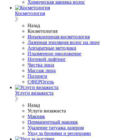
Химическая завивка волос
Косметология
Назад
Косметология
Инъекционная косметология
Лазерная эпиляция волос на лице
Аппаратные методики
Плазменное омоложение
Нитевой лифтинг
Чистка лица
Массаж лица
Пилинги
СФЕРОгель
Услуги визажиста
Назад
Услуги визажиста
Макияж
Перманентный макияж
Удаление татуажа лазером
Уход за бровями и ресницами