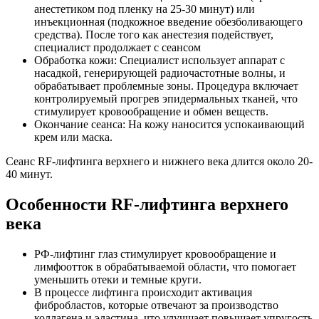
анестетиком под пленку на 25-30 минут) или
инъекционная (подкожное введение обезболивающего
средства). После того как анестезия подействует,
специалист продолжает с сеансом
Обработка кожи: Специалист использует аппарат с
насадкой, генерирующей радиочастотные волны, и
обрабатывает проблемные зоны. Процедура включает
контролируемый прогрев эпидермальных тканей, что
стимулирует кровообращение и обмен веществ.
Окончание сеанса: На кожу наносится успокаивающий
крем или маска.
Сеанс RF-лифтинга верхнего и нижнего века длится около 20-
40 минут.
Особенности RF-лифтинга верхнего
века
РФ-лифтинг глаз стимулирует кровообращение и
лимфоотток в обрабатываемой области, что помогает
уменьшить отеки и темные круги.
В процессе лифтинга происходит активация
фибробластов, которые отвечают за производство
коллагена и эластина, что улучшает повышает упругость