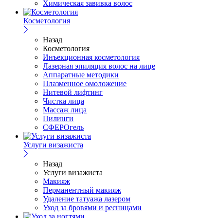
Химическая завивка волос
Косметология
Назад
Косметология
Инъекционная косметология
Лазерная эпиляция волос на лице
Аппаратные методики
Плазменное омоложение
Нитевой лифтинг
Чистка лица
Массаж лица
Пилинги
СФЕРОгель
Услуги визажиста
Назад
Услуги визажиста
Макияж
Перманентный макияж
Удаление татуажа лазером
Уход за бровями и ресницами