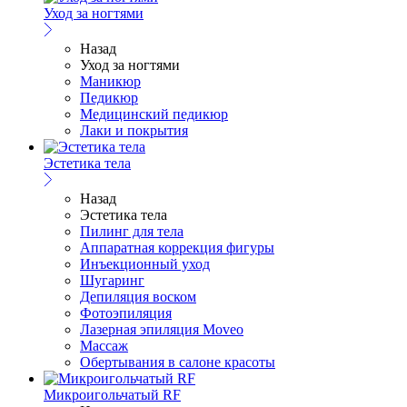
Уход за ногтями
Назад
Уход за ногтями
Маникюр
Педикюр
Медицинский педикюр
Лаки и покрытия
Эстетика тела
Назад
Эстетика тела
Пилинг для тела
Аппаратная коррекция фигуры
Инъекционный уход
Шугаринг
Депиляция воском
Фотоэпиляция
Лазерная эпиляция Moveo
Массаж
Обертывания в салоне красоты
Микроигольчатый RF