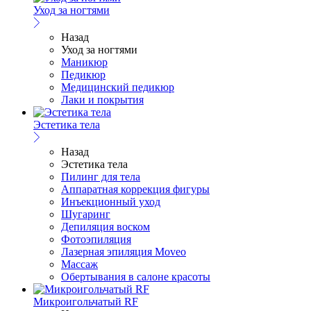
Уход за ногтями
Назад
Уход за ногтями
Маникюр
Педикюр
Медицинский педикюр
Лаки и покрытия
Эстетика тела
Назад
Эстетика тела
Пилинг для тела
Аппаратная коррекция фигуры
Инъекционный уход
Шугаринг
Депиляция воском
Фотоэпиляция
Лазерная эпиляция Moveo
Массаж
Обертывания в салоне красоты
Микроигольчатый RF