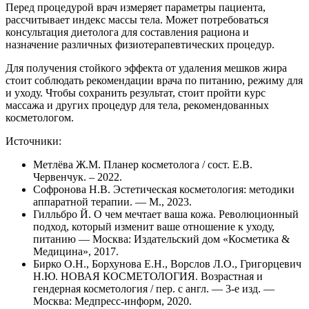
Перед процедурой врач измеряет параметры пациента,
рассчитывает индекс массы тела. Может потребоваться
консультация диетолога для составления рациона и
назначение различных физиотерапевтических процедур.
Для получения стойкого эффекта от удаления мешков жира
стоит соблюдать рекомендации врача по питанию, режиму для
и уходу. Чтобы сохранить результат, стоит пройти курс
массажа и других процедур для тела, рекомендованных
косметологом.
Источники:
Метлёва Ж.М. Планер косметолога / сост. Е.В.
Червенчук. – 2022.
Софронова Н.В. Эстетическая косметология: методики
аппаратной терапии. — М., 2023.
Гилльбро Й. О чем мечтает ваша кожа. Революционный
подход, который изменит ваше отношение к уходу,
питанию — Москва: Издательский дом «Косметика &
Медицина», 2017.
Бирко О.Н., Борхунова Е.Н., Ворслов Л.О., Григорцевич
Н.Ю. НОВАЯ КОСМЕТОЛОГИЯ. Возрастная и
гендерная косметология / пер. с англ. — 3-е изд. —
Москва: Медпресс-информ, 2020.