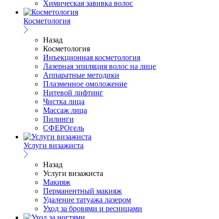
Химическая завивка волос
Косметология
Назад
Косметология
Инъекционная косметология
Лазерная эпиляция волос на лице
Аппаратные методики
Плазменное омоложение
Нитевой лифтинг
Чистка лица
Массаж лица
Пилинги
СФЕРОгель
Услуги визажиста
Назад
Услуги визажиста
Макияж
Перманентный макияж
Удаление татуажа лазером
Уход за бровями и ресницами