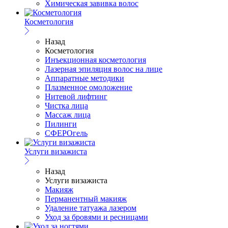
Химическая завивка волос
Косметология
Назад
Косметология
Инъекционная косметология
Лазерная эпиляция волос на лице
Аппаратные методики
Плазменное омоложение
Нитевой лифтинг
Чистка лица
Массаж лица
Пилинги
СФЕРОгель
Услуги визажиста
Назад
Услуги визажиста
Макияж
Перманентный макияж
Удаление татуажа лазером
Уход за бровями и ресницами