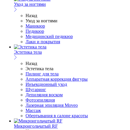
Уход за ногтями
Назад
Уход за ногтями
Маникюр
Педикюр
Медицинский педикюр
Лаки и покрытия
Эстетика тела
Назад
Эстетика тела
Пилинг для тела
Аппаратная коррекция фигуры
Инъекционный уход
Шугаринг
Депиляция воском
Фотоэпиляция
Лазерная эпиляция Moveo
Массаж
Обертывания в салоне красоты
Микроигольчатый RF