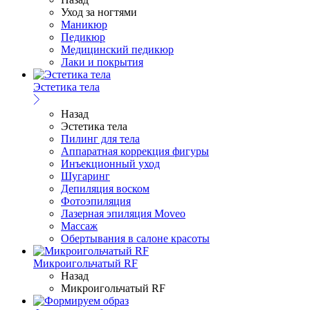
Уход за ногтями
Маникюр
Педикюр
Медицинский педикюр
Лаки и покрытия
Эстетика тела
Назад
Эстетика тела
Пилинг для тела
Аппаратная коррекция фигуры
Инъекционный уход
Шугаринг
Депиляция воском
Фотоэпиляция
Лазерная эпиляция Moveo
Массаж
Обертывания в салоне красоты
Микроигольчатый RF
Назад
Микроигольчатый RF