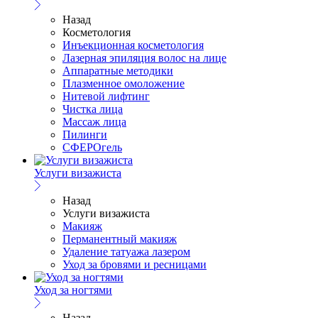
Назад
Косметология
Инъекционная косметология
Лазерная эпиляция волос на лице
Аппаратные методики
Плазменное омоложение
Нитевой лифтинг
Чистка лица
Массаж лица
Пилинги
СФЕРОгель
Услуги визажиста
Назад
Услуги визажиста
Макияж
Перманентный макияж
Удаление татуажа лазером
Уход за бровями и ресницами
Уход за ногтями
Назад