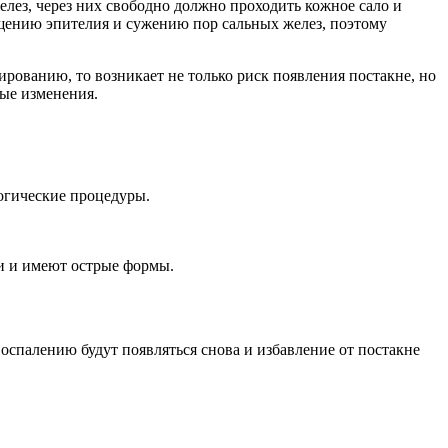
елез, через них свободно должно проходить кожное сало и
щению эпителия и сужению пор сальных желез, поэтому
ированию, то возникает не только риск появления постакне, но
ные изменения.
огические процедуры.
жи и имеют острые формы.
воспалению будут появляться снова и избавление от постакне