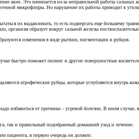
ние акне. Это начинается из-за неправильной работы сальных ж
атогенной микрофлоры. Но нарушение их работы приводит к утол
ытаться их выдавливать, то есть подвергать еще большему травм
ошло, организм образует вокруг сальной железы поствоспалитель
образуются изменения в виде рытвин, пигментации и рубцов.
случае быстро поможет пилинг и другие поверхностные косметол
удаляются атрофические рубцы, которые углубляются внутрь ко
надо избавиться от причины – угревой болезни. В ином случае, 
ога, так и правильный подобранный домашний уход и лечение.
ни пациента, в первую очередь он должен: