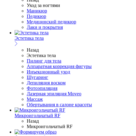
Уход за ногтями
Маникюр
Педикюр
Медицинский педикюр
Лаки и покрытия
Эстетика тела
Назад
Эстетика тела
Пилинг для тела
Аппаратная коррекция фигуры
Инъекционный уход
Шугаринг
Депиляция воском
Фотоэпиляция
Лазерная эпиляция Moveo
Массаж
Обертывания в салоне красоты
Микроигольчатый RF
Назад
Микроигольчатый RF