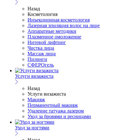
Назад
Косметология
Инъекционная косметология
Лазерная эпиляция волос на лице
Аппаратные методики
Плазменное омоложение
Нитевой лифтинг
Чистка лица
Массаж лица
Пилинги
СФЕРОгель
Услуги визажиста
Назад
Услуги визажиста
Макияж
Перманентный макияж
Удаление татуажа лазером
Уход за бровями и ресницами
Уход за ногтями
Назад