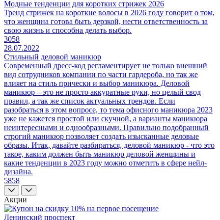
Модные тенденции для коротких стрижек 2026
Тренд стрижек на короткие волосы в 2026 году говорит о том,
что женщина готова быть дерзкой, нести ответственность за
свою жизнь и способна делать выбор.
3058
28.07.2022
Стильный деловой маникюр
Современный дресс-код регламентирует не только внешний
вид сотрудников компании по части гардероба, но так же
влияет на стиль прически и выбор маникюра. Деловой
маникюр – это не просто аккуратные руки, но целый свод
правил, а так же список актуальных трендов. Если
разобраться в этом вопросе, то тема офисного маникюра 2023
уже не кажется простой или скучной, а варианты маникюра
неинтересными и однообразными. Правильно подобранный
строгий маникюр позволяет создать изысканные деловые
образы. Итак, давайте разбираться, деловой маникюр - что это
такое, каким должен быть маникюр деловой женщины и
какие тенденции в 2023 году можно отметить в сфере нейл-
дизайна.
5858
Акции
Ленинский проспект