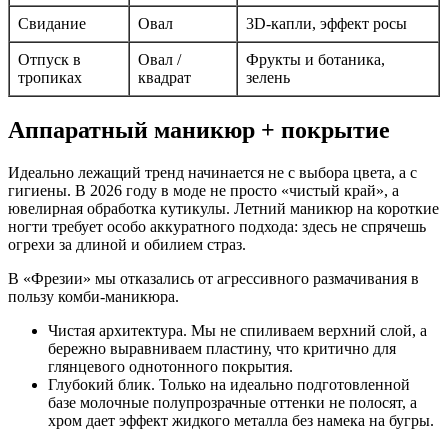
Свидание
Овал
3D-капли, эффект росы
Отпуск в
Овал /
Фрукты и ботаника,
тропиках
квадрат
зелень
Аппаратный маникюр + покрытие
Идеально лежащий тренд начинается не с выбора цвета, а с
гигиены. В 2026 году в моде не просто «чистый край», а
ювелирная обработка кутикулы. Летний маникюр на короткие
ногти требует особо аккуратного подхода: здесь не спрячешь
огрехи за длиной и обилием страз.
В «Фрезии» мы отказались от агрессивного размачивания в
пользу комби-маникюра.
Чистая архитектура. Мы не спиливаем верхний слой, а
бережно выравниваем пластину, что критично для
глянцевого однотонного покрытия.
Глубокий блик. Только на идеально подготовленной
базе молочные полупрозрачные оттенки не полосят, а
хром дает эффект жидкого металла без намека на бугры.