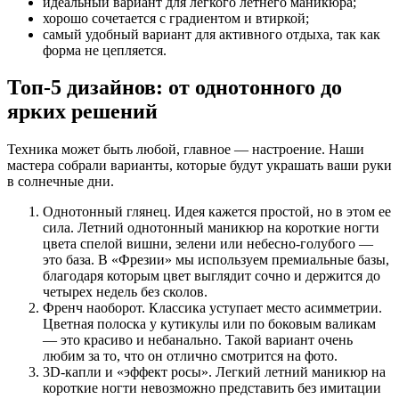
идеальный вариант для легкого летнего маникюра;
хорошо сочетается с градиентом и втиркой;
самый удобный вариант для активного отдыха, так как
форма не цепляется.
Топ-5 дизайнов: от однотонного до
ярких решений
Техника может быть любой, главное — настроение. Наши
мастера собрали варианты, которые будут украшать ваши руки
в солнечные дни.
Однотонный глянец. Идея кажется простой, но в этом ее
сила. Летний однотонный маникюр на короткие ногти
цвета спелой вишни, зелени или небесно-голубого —
это база. В «Фрезии» мы используем премиальные базы,
благодаря которым цвет выглядит сочно и держится до
четырех недель без сколов.
Френч наоборот. Классика уступает место асимметрии.
Цветная полоска у кутикулы или по боковым валикам
— это красиво и небанально. Такой вариант очень
любим за то, что он отлично смотрится на фото.
3D-капли и «эффект росы». Легкий летний маникюр на
короткие ногти невозможно представить без имитации