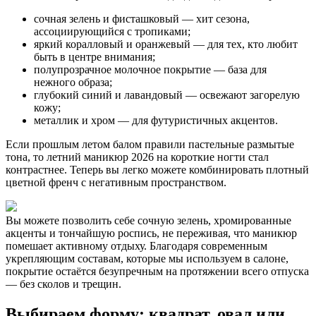
сочная зелень и фисташковый — хит сезона,
ассоциирующийся с тропиками;
яркий коралловый и оранжевый — для тех, кто любит
быть в центре внимания;
полупрозрачное молочное покрытие — база для
нежного образа;
глубокий синий и лавандовый — освежают загорелую
кожу;
металлик и хром — для футуристичных акцентов.
Если прошлым летом балом правили пастельные размытые
тона, то летний маникюр 2026 на короткие ногти стал
контрастнее. Теперь вы легко можете комбинировать плотный
цветной френч с негативным пространством.
Вы можете позволить себе сочную зелень, хромированные
акценты и тончайшую роспись, не переживая, что маникюр
помешает активному отдыху. Благодаря современным
укрепляющим составам, которые мы используем в салоне,
покрытие остаётся безупречным на протяжении всего отпуска
— без сколов и трещин.
Выбираем форму: квадрат, овал или