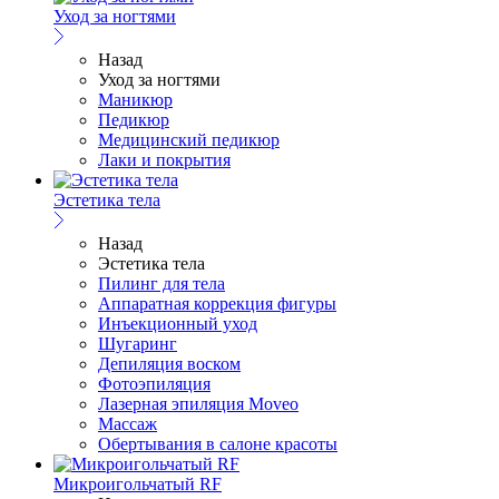
Уход за ногтями
Назад
Уход за ногтями
Маникюр
Педикюр
Медицинский педикюр
Лаки и покрытия
Эстетика тела
Назад
Эстетика тела
Пилинг для тела
Аппаратная коррекция фигуры
Инъекционный уход
Шугаринг
Депиляция воском
Фотоэпиляция
Лазерная эпиляция Moveo
Массаж
Обертывания в салоне красоты
Микроигольчатый RF