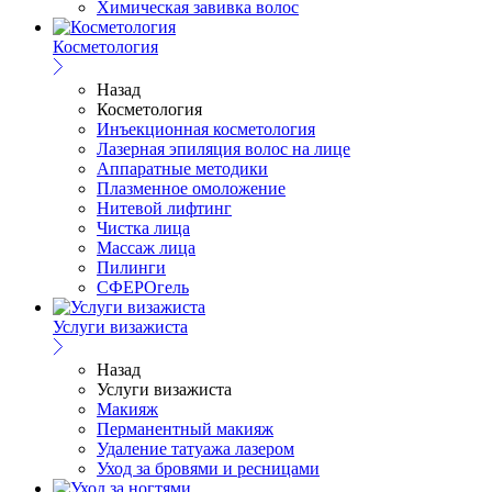
Химическая завивка волос
Косметология
Назад
Косметология
Инъекционная косметология
Лазерная эпиляция волос на лице
Аппаратные методики
Плазменное омоложение
Нитевой лифтинг
Чистка лица
Массаж лица
Пилинги
СФЕРОгель
Услуги визажиста
Назад
Услуги визажиста
Макияж
Перманентный макияж
Удаление татуажа лазером
Уход за бровями и ресницами