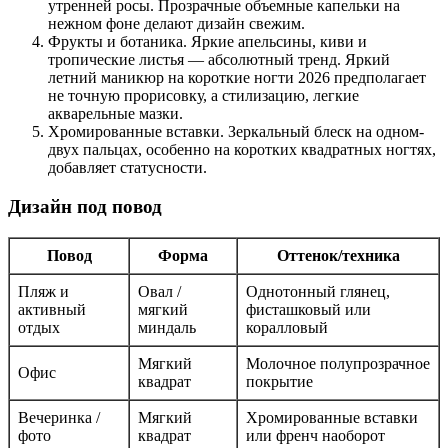
утренней росы. Прозрачные объемные капельки на
нежном фоне делают дизайн свежим.
Фрукты и ботаника. Яркие апельсины, киви и
тропические листья — абсолютный тренд. Яркий
летний маникюр на короткие ногти 2026 предполагает
не точную прорисовку, а стилизацию, легкие
акварельные мазки.
Хромированные вставки. Зеркальный блеск на одном-
двух пальцах, особенно на коротких квадратных ногтях,
добавляет статусности.
Дизайн под повод
Повод
Форма
Оттенок/техника
Пляж и
Овал /
Однотонный глянец,
активный
мягкий
фисташковый или
отдых
миндаль
коралловый
Мягкий
Молочное полупрозрачное
Офис
квадрат
покрытие
Вечеринка /
Мягкий
Хромированные вставки
фото
квадрат
или френч наоборот