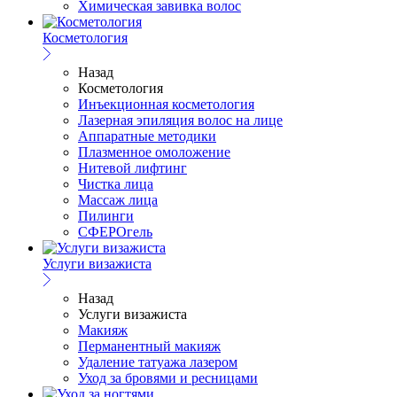
Химическая завивка волос
Косметология
Назад
Косметология
Инъекционная косметология
Лазерная эпиляция волос на лице
Аппаратные методики
Плазменное омоложение
Нитевой лифтинг
Чистка лица
Массаж лица
Пилинги
СФЕРОгель
Услуги визажиста
Назад
Услуги визажиста
Макияж
Перманентный макияж
Удаление татуажа лазером
Уход за бровями и ресницами