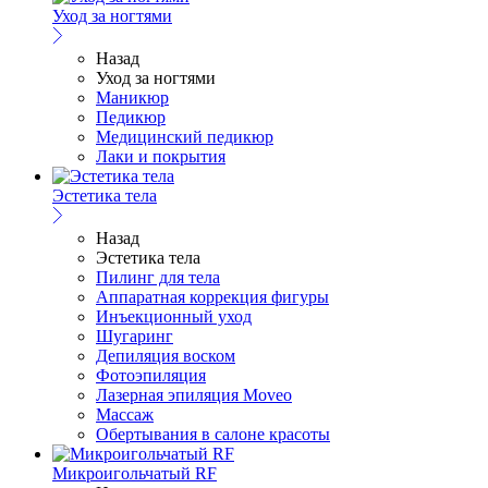
Уход за ногтями
Назад
Уход за ногтями
Маникюр
Педикюр
Медицинский педикюр
Лаки и покрытия
Эстетика тела
Назад
Эстетика тела
Пилинг для тела
Аппаратная коррекция фигуры
Инъекционный уход
Шугаринг
Депиляция воском
Фотоэпиляция
Лазерная эпиляция Moveo
Массаж
Обертывания в салоне красоты
Микроигольчатый RF