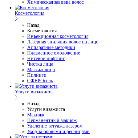
Химическая завивка волос
Косметология
Назад
Косметология
Инъекционная косметология
Лазерная эпиляция волос на лице
Аппаратные методики
Плазменное омоложение
Нитевой лифтинг
Чистка лица
Массаж лица
Пилинги
СФЕРОгель
Услуги визажиста
Назад
Услуги визажиста
Макияж
Перманентный макияж
Удаление татуажа лазером
Уход за бровями и ресницами