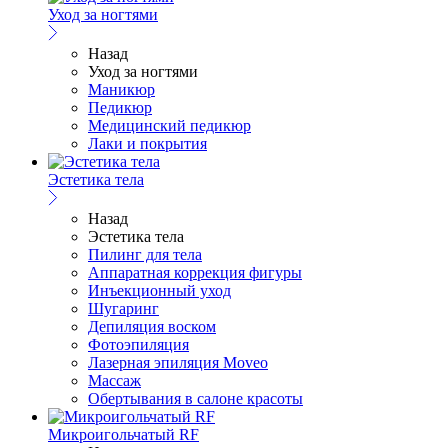
Уход за ногтями
Назад
Уход за ногтями
Маникюр
Педикюр
Медицинский педикюр
Лаки и покрытия
Эстетика тела
Назад
Эстетика тела
Пилинг для тела
Аппаратная коррекция фигуры
Инъекционный уход
Шугаринг
Депиляция воском
Фотоэпиляция
Лазерная эпиляция Moveo
Массаж
Обертывания в салоне красоты
Микроигольчатый RF