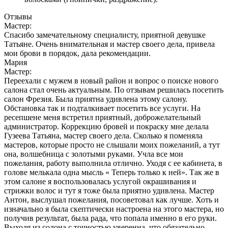
Отзывы
Мастер:
Спасибо замечательному специалисту, приятной девушке
Татьяне. Очень внимательная и мастер своего дела, привела
мои брови в порядок, дала рекомендации.
Мария
Мастер:
Переехали с мужем в новый район и вопрос о поиске нового
салона стал очень актуальным. По отзывам решилась посетить
салон Фрезия. Была приятна удивлена этому салону.
Обстановка так и подталкивает посетить все услуги. На
ресепшене меня встретил приятный, доброжелательный
администратор. Коррекцию бровей и покраску мне делала
Гузеева Татьяна, мастер своего дела. Сколько я поменяла
мастеров, которые просто не слышали моих пожеланий, а тут
она, волшебница с золотыми руками. Учла все мои
пожелания, работу выполнила отлично. Уходя с ее кабинета, в
голове мелькала одна мысль « Теперь только к ней». Так же в
этом салоне я воспользовалась услугой окрашивания и
стрижки волос и тут я тоже была приятно удивлена. Мастер
Антон, выслушал пожелания, посоветовал как лучше. Хоть и
изначально я была скептически настроена на этого мастера, но
получив результат, была рада, что попала именно в его руки.
Выходя из солона с точностью уверенна, что обязательно