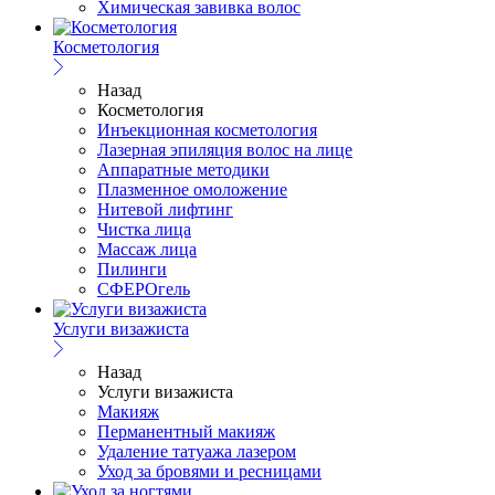
Химическая завивка волос
Косметология
Назад
Косметология
Инъекционная косметология
Лазерная эпиляция волос на лице
Аппаратные методики
Плазменное омоложение
Нитевой лифтинг
Чистка лица
Массаж лица
Пилинги
СФЕРОгель
Услуги визажиста
Назад
Услуги визажиста
Макияж
Перманентный макияж
Удаление татуажа лазером
Уход за бровями и ресницами