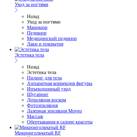
Уход за ногтями
Назад
Уход за ногтями
Маникюр
Педикюр
Медицинский педикюр
Лаки и покрытия
Эстетика тела
Назад
Эстетика тела
Пилинг для тела
Аппаратная коррекция фигуры
Инъекционный уход
Шугаринг
Депиляция воском
Фотоэпиляция
Лазерная эпиляция Moveo
Массаж
Обертывания в салоне красоты
Микроигольчатый RF