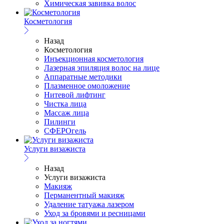
Химическая завивка волос
Косметология
Назад
Косметология
Инъекционная косметология
Лазерная эпиляция волос на лице
Аппаратные методики
Плазменное омоложение
Нитевой лифтинг
Чистка лица
Массаж лица
Пилинги
СФЕРОгель
Услуги визажиста
Назад
Услуги визажиста
Макияж
Перманентный макияж
Удаление татуажа лазером
Уход за бровями и ресницами