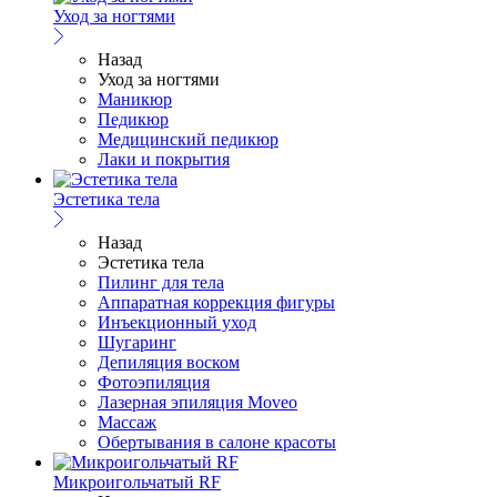
Уход за ногтями
Назад
Уход за ногтями
Маникюр
Педикюр
Медицинский педикюр
Лаки и покрытия
Эстетика тела
Назад
Эстетика тела
Пилинг для тела
Аппаратная коррекция фигуры
Инъекционный уход
Шугаринг
Депиляция воском
Фотоэпиляция
Лазерная эпиляция Moveo
Массаж
Обертывания в салоне красоты
Микроигольчатый RF