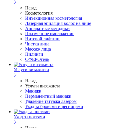
Назад
Косметология
Инъекционная косметология
Лазерная эпиляция волос на лице
Аппаратные методики
Плазменное омоложение
Нитевой лифтинг
Чистка лица
Массаж лица
Пилинги
СФЕРОгель
Услуги визажиста
Назад
Услуги визажиста
Макияж
Перманентный макияж
Удаление татуажа лазером
Уход за бровями и ресницами
Уход за ногтями
Назад