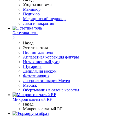
Уход за ногтями
Маникюр
Педикюр
Медицинский педикюр
Лаки и покрытия
Эстетика тела
Назад
Эстетика тела
Пилинг для тела
Аппаратная коррекция фигуры
Инъекционный уход
Шугаринг
Депиляция воском
Фотоэпиляция
Лазерная эпиляция Moveo
Массаж
Обертывания в салоне красоты
Микроигольчатый RF
Назад
Микроигольчатый RF