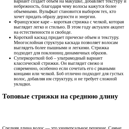
вариант создает объем на макушке, добавляет текстуру и
небрежность, благодаря чему волосы кажутся более
объемными. Вульфкат становится выбором тех, кто
хочет придать образу дерзости и энергии.
Французское каре – короткая стрижка с челкой, которая
выглядит легко и стильно. В этом году актуален акцент
на естественности и свободе.
Короткий каскад придает прическе объем и текстуру.
Многослойная структура каскада позволяет волосам
выглядеть более пышными и легкими. Стрижка
подходит для поклонниц динамичных образов.
Суперкороткий боб – ультрамодный вариант
классической стрижки. Он выглядит свежо и
современно, особенно если сочетать его с рваными
концами или челкой. Боб отлично подходит для густых
волос, добавляя им структуру, и не требует сложной
укладки.
Топовые стрижки на среднюю длину
Средняя длина волос — это универсальное решение. Самые