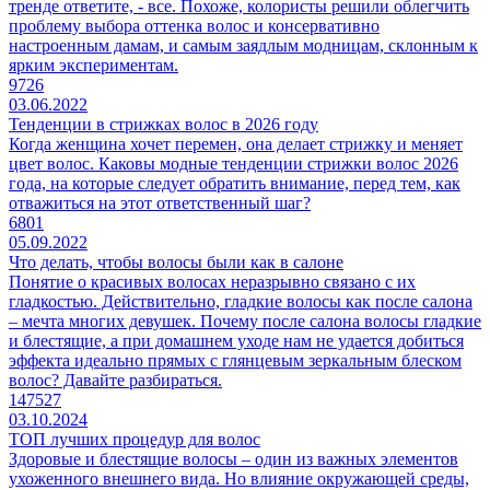
тренде ответите, - все. Похоже, колористы решили облегчить
проблему выбора оттенка волос и консервативно
настроенным дамам, и самым заядлым модницам, склонным к
ярким экспериментам.
9726
03.06.2022
Тенденции в стрижках волос в 2026 году
Когда женщина хочет перемен, она делает стрижку и меняет
цвет волос. Каковы модные тенденции стрижки волос 2026
года, на которые следует обратить внимание, перед тем, как
отважиться на этот ответственный шаг?
6801
05.09.2022
Что делать, чтобы волосы были как в салоне
Понятие о красивых волосах неразрывно связано с их
гладкостью. Действительно, гладкие волосы как после салона
– мечта многих девушек. Почему после салона волосы гладкие
и блестящие, а при домашнем уходе нам не удается добиться
эффекта идеально прямых с глянцевым зеркальным блеском
волос? Давайте разбираться.
147527
03.10.2024
ТОП лучших процедур для волос
Здоровые и блестящие волосы – один из важных элементов
ухоженного внешнего вида. Но влияние окружающей среды,