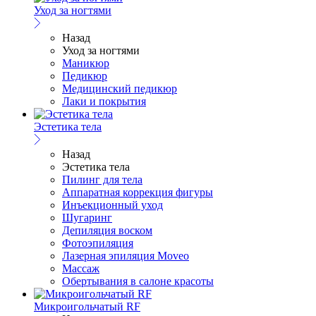
Уход за ногтями
Назад
Уход за ногтями
Маникюр
Педикюр
Медицинский педикюр
Лаки и покрытия
Эстетика тела
Назад
Эстетика тела
Пилинг для тела
Аппаратная коррекция фигуры
Инъекционный уход
Шугаринг
Депиляция воском
Фотоэпиляция
Лазерная эпиляция Moveo
Массаж
Обертывания в салоне красоты
Микроигольчатый RF