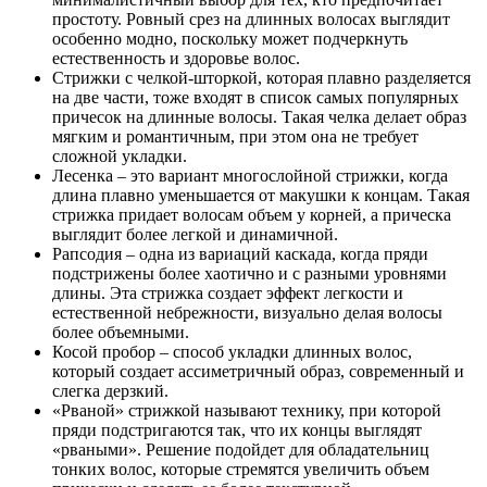
простоту. Ровный срез на длинных волосах выглядит
особенно модно, поскольку может подчеркнуть
естественность и здоровье волос.
Стрижки с челкой-шторкой, которая плавно разделяется
на две части, тоже входят в список самых популярных
причесок на длинные волосы. Такая челка делает образ
мягким и романтичным, при этом она не требует
сложной укладки.
Лесенка – это вариант многослойной стрижки, когда
длина плавно уменьшается от макушки к концам. Такая
стрижка придает волосам объем у корней, а прическа
выглядит более легкой и динамичной.
Рапсодия – одна из вариаций каскада, когда пряди
подстрижены более хаотично и с разными уровнями
длины. Эта стрижка создает эффект легкости и
естественной небрежности, визуально делая волосы
более объемными.
Косой пробор – способ укладки длинных волос,
который создает ассиметричный образ, современный и
слегка дерзкий.
«Рваной» стрижкой называют технику, при которой
пряди подстригаются так, что их концы выглядят
«рваными». Решение подойдет для обладательниц
тонких волос, которые стремятся увеличить объем