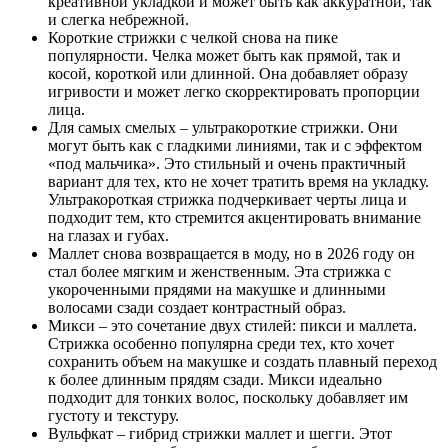
креативной укладкой и может быть как аккуратной, так
и слегка небрежной.
Короткие стрижки с челкой снова на пике
популярности. Челка может быть как прямой, так и
косой, короткой или длинной. Она добавляет образу
игривости и может легко скорректировать пропорции
лица.
Для самых смелых – ультракороткие стрижки. Они
могут быть как с гладкими линиями, так и с эффектом
«под мальчика». Это стильный и очень практичный
вариант для тех, кто не хочет тратить время на укладку.
Ультракороткая стрижка подчеркивает черты лица и
подходит тем, кто стремится акцентировать внимание
на глазах и губах.
Маллет снова возвращается в моду, но в 2026 году он
стал более мягким и женственным. Эта стрижка с
укороченными прядями на макушке и длинными
волосами сзади создает контрастный образ.
Микси – это сочетание двух стилей: пикси и маллета.
Стрижка особенно популярна среди тех, кто хочет
сохранить объем на макушке и создать плавный переход
к более длинным прядям сзади. Микси идеально
подходит для тонких волос, поскольку добавляет им
густоту и текстуру.
Вульфкат – гибрид стрижки маллет и шегги. Этот