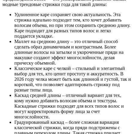
модные трендовые стрижки года для такой длины:
Удлиненное каре сохраняет свою актуальность. Эта
стрижка идеально подходит тем, кто хочет добавить
волосам объема, но при этом сохранить среднюю длину.
Каре подходит для разных типов волос и легко
поддается укладке.
Маллет на среднюю длину – это отличный способ
сделать образ динамичным и контрастным. Более
длинные волосы на затылке и укороченные пряди на
макушке создают эффект многослойности, делая
прическу объемной.
Классическое каре с челкой – стильный и элегантный
выбор для тех, кто ценит простоту и аккуратность. В
2026 году челка может быть как длинной и густой, так и
короткой, что позволяет адаптировать стрижку под
разные типы лица.
Каскад средней длины – отличный вариант для тех,
кому нужно добавить волосам объема и текстуры.
Каскадные стрижки подходят для всех типов волос и
могут корректировать форму лица за счет
многослойности.
Градуированный каскад – более сложная вариация
классической стрижки, когда пряди подстрижены с
плавным переходом длины. Такая стрижка придает