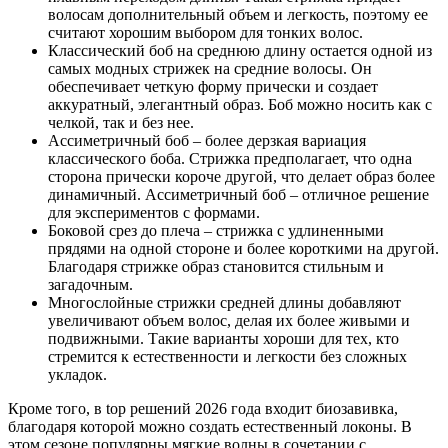
волосам дополнительный объем и легкость, поэтому ее
считают хорошим выбором для тонких волос.
Классический боб на среднюю длину остается одной из
самых модных стрижек на средние волосы. Он
обеспечивает четкую форму прически и создает
аккуратный, элегантный образ. Боб можно носить как с
челкой, так и без нее.
Ассиметричный боб – более дерзкая вариация
классического боба. Стрижка предполагает, что одна
сторона прически короче другой, что делает образ более
динамичный. Ассиметричный боб – отличное решение
для экспериментов с формами.
Боковой срез до плеча – стрижка с удлиненными
прядями на одной стороне и более короткими на другой.
Благодаря стрижке образ становится стильным и
загадочным.
Многослойные стрижки средней длины добавляют
увеличивают объем волос, делая их более живыми и
подвижными. Такие варианты хороши для тех, кто
стремится к естественности и легкости без сложных
укладок.
Кроме того, в top решений 2026 года входит биозавивка,
благодаря которой можно создать естественный локоны. В
этом сезоне популярны мягкие волны в сочетании с