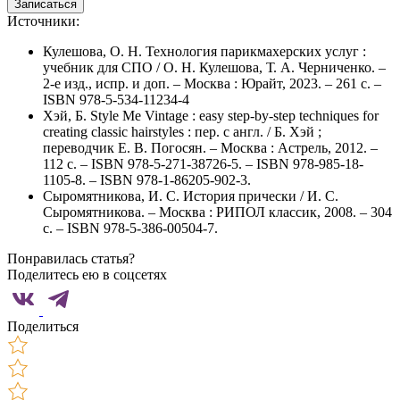
Записаться
Источники:
Кулешова, О. Н. Технология парикмахерских услуг :
учебник для СПО / О. Н. Кулешова, Т. А. Черниченко. –
2-е изд., испр. и доп. – Москва : Юрайт, 2023. – 261 с. –
ISBN 978-5-534-11234-4
Хэй, Б. Style Me Vintage : easy step-by-step techniques for
creating classic hairstyles : пер. с англ. / Б. Хэй ;
переводчик Е. В. Погосян. – Москва : Астрель, 2012. –
112 с. – ISBN 978-5-271-38726-5. – ISBN 978-985-18-
1105-8. – ISBN 978-1-86205-902-3.
Сыромятникова, И. С. История прически / И. С.
Сыромятникова. – Москва : РИПОЛ классик, 2008. – 304
с. – ISBN 978-5-386-00504-7.
Понравилась статья?
Поделитесь ею в соцсетях
Поделиться