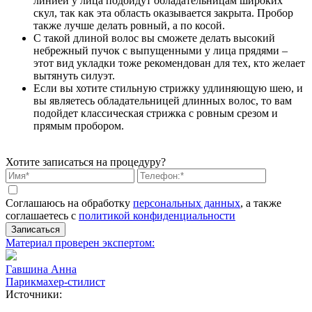
линией у лица подойдут обладательницам широких
скул, так как эта область оказывается закрыта. Пробор
также лучше делать ровный, а по косой.
С такой длиной волос вы сможете делать высокий
небрежный пучок с выпущенными у лица прядями –
этот вид укладки тоже рекомендован для тех, кто желает
вытянуть силуэт.
Если вы хотите стильную стрижку удлиняющую шею, и
вы являетесь обладательницей длинных волос, то вам
подойдет классическая стрижка с ровным срезом и
прямым пробором.
Хотите записаться на процедуру?
Соглашаюсь на обработку
персональных данных
, а также
соглашаетесь c
политикой конфиденциальности
Записаться
Материал проверен экспертом:
Гавшина Анна
Парикмахер-стилист
Источники: