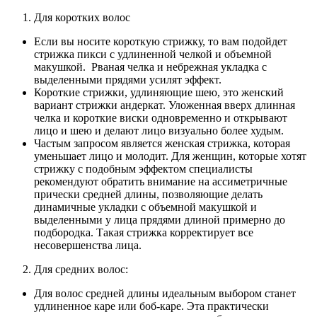
Для коротких волос
Если вы носите короткую стрижку, то вам подойдет
стрижка пикси с удлиненной челкой и объемной
макушкой. Рваная челка и небрежная укладка с
выделенными прядями усилят эффект.
Короткие стрижки, удлиняющие шею, это женский
вариант стрижки андеркат. Уложенная вверх длинная
челка и короткие виски одновременно и открывают
лицо и шею и делают лицо визуально более худым.
Частым запросом является женская стрижка, которая
уменьшает лицо и молодит. Для женщин, которые хотят
стрижку с подобным эффектом специалисты
рекомендуют обратить внимание на ассиметричные
прически средней длины, позволяющие делать
динамичные укладки с объемной макушкой и
выделенными у лица прядями длиной примерно до
подбородка. Такая стрижка корректирует все
несовершенства лица.
Для средних волос:
Для волос средней длины идеальным выбором станет
удлиненное каре или боб-каре. Эта практически