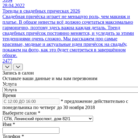
28.04.2022
Тренды в свадебных прическах 2026
Свадебная причёска играет не меньшую роль, чем макияж и
платье. В образе невесты всё должно сочетаться максимально
гармонично, поэтому здесь важна каждая деталь. Тренд
свадебных причёсок постоянно меняется, и уследить за этими
тенденциями очень сложно. Мы расскажем про самые
красивые, модные и актуальные идеи причёсок на свадьбу,
покажем на фото, как это будет смотреться в завершённом
образе.
2477
Запись в салон
Оставьте ваши данные и мы вам перезвоним
Услуга
Время
* предложение действительно с
понедельника по четверг до 30 ноября 2018
Выберите салон
*
Имя
*
Телефон
*