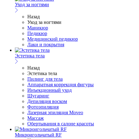
Уход за ногтями
Назад
Уход за ногтями
Маникюр
Педикюр
Медицинский педикюр
Лаки и покрытия
Эстетика тела
Назад
Эстетика тела
Пилинг для тела
Аппаратная коррекция фигуры
Инъекционный уход
Шугаринг
Депиляция воском
Фотоэпиляция
Лазерная эпиляция Moveo
Массаж
Обертывания в салоне красоты
Микроигольчатый RF