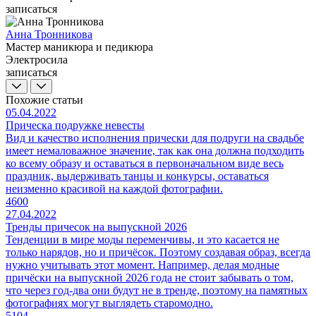
записаться
Анна Тронникова
Мастер маникюра и педикюра
Электросила
записаться
Похожие статьи
05.04.2022
Прическа подружке невесты
Вид и качество исполнения прически для подруги на свадьбе
имеет немаловажное значение, так как она должна подходить
ко всему образу и оставаться в первоначальном виде весь
праздник, выдерживать танцы и конкурсы, оставаться
неизменно красивой на каждой фотографии.
4600
27.04.2022
Тренды причесок на выпускной 2026
Тенденции в мире моды переменчивы, и это касается не
только нарядов, но и причёсок. Поэтому создавая образ, всегда
нужно учитывать этот момент. Например, делая модные
причёски на выпускной 2026 года не стоит забывать о том,
что через год-два они будут не в тренде, поэтому на памятных
фотографиях могут выглядеть старомодно.
5104