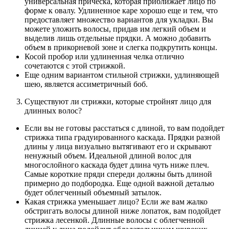
универсальная прическа, которая приближает лицо по
форме к овалу. Удлиненное каре хорошо еще и тем, что
предоставляет множество вариантов для укладки. Вы
можете уложить волосы, придав им легкий объем и
выделив лишь отдельные прядки. А можно добавить
объем в прикорневой зоне и слегка подкрутить концы.
Косой пробор или удлиненная челка отлично
сочетаются с этой стрижкой.
Еще одним вариантом стильной стрижки, удлиняющей
шею, является ассиметричный боб.
Существуют ли стрижки, которые стройнят лицо для
длинных волос?
Если вы не готовы расстаться с длиной, то вам подойдет
стрижка типа градуированного каскада. Прядки разной
длины у лица визуально вытягивают его и скрывают
ненужный объем. Идеальной длиной волос для
многослойного каскада будет длина чуть ниже плеч.
Самые короткие пряди спереди должны быть длиной
примерно до подбородка. Еще одной важной деталью
будет облегченный объемный затылок.
Какая стрижка уменьшает лицо? Если же вам жалко
обстригать волосы длиной ниже лопаток, вам подойдет
стрижка лесенкой. Длинные волосы с облегченной