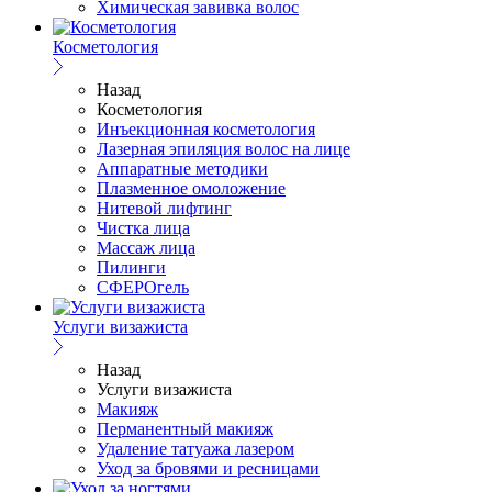
Химическая завивка волос
Косметология
Назад
Косметология
Инъекционная косметология
Лазерная эпиляция волос на лице
Аппаратные методики
Плазменное омоложение
Нитевой лифтинг
Чистка лица
Массаж лица
Пилинги
СФЕРОгель
Услуги визажиста
Назад
Услуги визажиста
Макияж
Перманентный макияж
Удаление татуажа лазером
Уход за бровями и ресницами