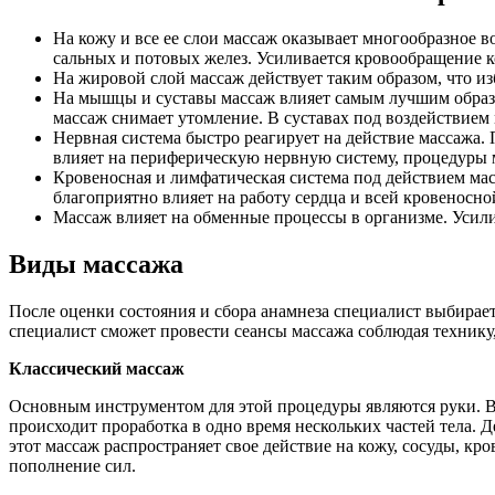
На кожу и все ее слои массаж оказывает многообразное в
сальных и потовых желез. Усиливается кровообращение к
На жировой слой массаж действует таким образом, что из
На мышцы и суставы массаж влияет самым лучшим образо
массаж снимает утомление. В суставах под воздействием
Нервная система быстро реагирует на действие массажа
влияет на периферическую нервную систему, процедуры м
Кровеносная и лимфатическая система под действием мас
благоприятно влияет на работу сердца и всей кровеносн
Массаж влияет на обменные процессы в организме. Усил
Виды массажа
После оценки состояния и сбора анамнеза специалист выбирает
специалист сможет провести сеансы массажа соблюдая технику
Классический массаж
Основным инструментом для этой процедуры являются руки. В 
происходит проработка в одно время нескольких частей тела. 
этот массаж распространяет свое действие на кожу, сосуды, кр
пополнение сил.