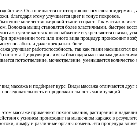
оздействие. Она очищается от отторгающегося слоя эпидермиса, 
ожи, благодаря этому улучшается цвет и тонус покровов.
быточное количество жировой ткани сгорает. Так массаж влияет 
м. Волокна мышц становятся более эластичными, быстрее восс
 массажа усиливается кровоснабжение и укрепляются связки, уск
. При применении того или иного вида процедур происходит воз
огут ослабить и даже прекратить боли.
сажа улучшает работоспособность, так как ткани насыщаются ки
ой системы. Циркуляция лимфы благодаря массажным движениям 
ивается потоотделение, мочеотделение, уменьшается количество
 вид массажа и подбирает курс. Виды массажа отличаются друг 
, последовательность и продолжительность манипуляций.
этом массаже применяют похлопывания, растирания и надавлива
Действия с усилием происходит на мышечном каркасе в результа
овотоки, лимфу и различные органы обмена. Эта процедура влияет