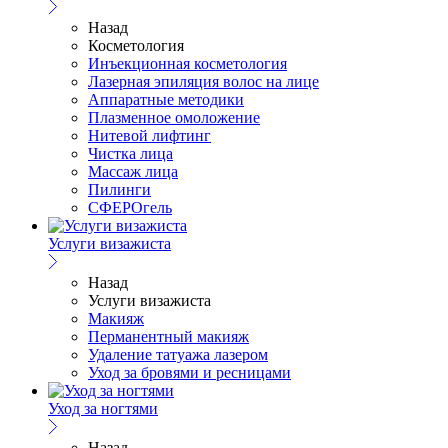
Назад
Косметология
Инъекционная косметология
Лазерная эпиляция волос на лице
Аппаратные методики
Плазменное омоложение
Нитевой лифтинг
Чистка лица
Массаж лица
Пилинги
СФЕРОгель
Услуги визажиста
Назад
Услуги визажиста
Макияж
Перманентный макияж
Удаление татуажа лазером
Уход за бровями и ресницами
Уход за ногтями
Назад