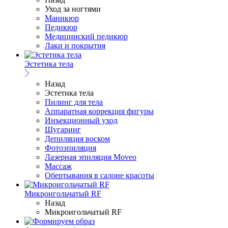
Уход за ногтями
Маникюр
Педикюр
Медицинский педикюр
Лаки и покрытия
Эстетика тела
Назад
Эстетика тела
Пилинг для тела
Аппаратная коррекция фигуры
Инъекционный уход
Шугаринг
Депиляция воском
Фотоэпиляция
Лазерная эпиляция Moveo
Массаж
Обертывания в салоне красоты
Микроигольчатый RF
Назад
Микроигольчатый RF