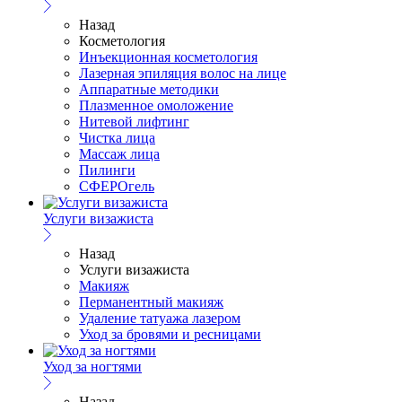
Назад
Косметология
Инъекционная косметология
Лазерная эпиляция волос на лице
Аппаратные методики
Плазменное омоложение
Нитевой лифтинг
Чистка лица
Массаж лица
Пилинги
СФЕРОгель
Услуги визажиста
Назад
Услуги визажиста
Макияж
Перманентный макияж
Удаление татуажа лазером
Уход за бровями и ресницами
Уход за ногтями
Назад