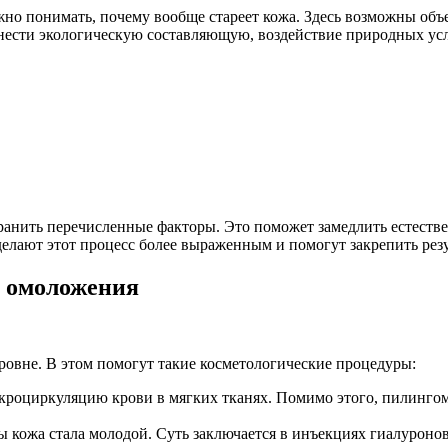
ажно понимать, почему вообще стареет кожа. Здесь возможны об
ести экологическую составляющую, воздействие природных усло
транить перечисленные факторы. Это поможет замедлить естеств
лают этот процесс более выраженным и помогут закрепить резул
ы омоложения
ровне. В этом помогут такие косметологические процедуры:
кроциркуляцию крови в мягких тканях. Помимо этого, пилингом 
бы кожа стала молодой. Суть заключается в инъекциях гиалуроно