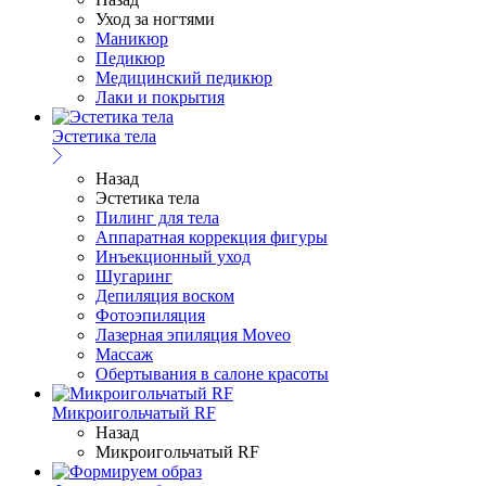
Уход за ногтями
Маникюр
Педикюр
Медицинский педикюр
Лаки и покрытия
Эстетика тела
Назад
Эстетика тела
Пилинг для тела
Аппаратная коррекция фигуры
Инъекционный уход
Шугаринг
Депиляция воском
Фотоэпиляция
Лазерная эпиляция Moveo
Массаж
Обертывания в салоне красоты
Микроигольчатый RF
Назад
Микроигольчатый RF