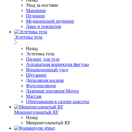
Уход за ногтями
Маникюр
Педикюр
Медицинский педикюр
Лаки и покрытия
Эстетика тела
Назад
Эстетика тела
Пилинг для тела
Аппаратная коррекция фигуры
Инъекционный уход
Шугаринг
Депиляция воском
Фотоэпиляция
Лазерная эпиляция Moveo
Массаж
Обертывания в салоне красоты
Микроигольчатый RF
Назад
Микроигольчатый RF