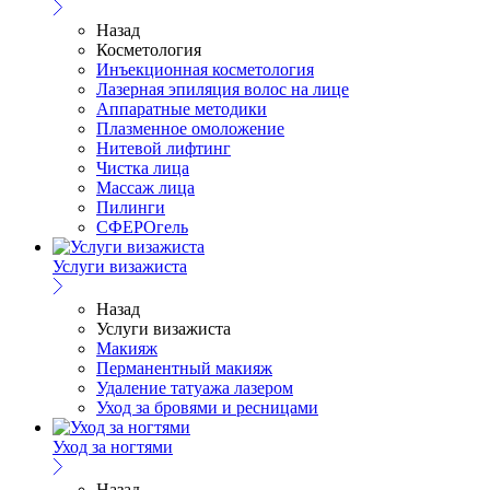
Назад
Косметология
Инъекционная косметология
Лазерная эпиляция волос на лице
Аппаратные методики
Плазменное омоложение
Нитевой лифтинг
Чистка лица
Массаж лица
Пилинги
СФЕРОгель
Услуги визажиста
Назад
Услуги визажиста
Макияж
Перманентный макияж
Удаление татуажа лазером
Уход за бровями и ресницами
Уход за ногтями
Назад