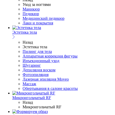
Уход за ногтями
Маникюр
Педикюр
Медицинский педикюр
Лаки и покрытия
Эстетика тела
Назад
Эстетика тела
Пилинг для тела
Аппаратная коррекция фигуры
Инъекционный уход
Шугаринг
Депиляция воском
Фотоэпиляция
Лазерная эпиляция Moveo
Массаж
Обертывания в салоне красоты
Микроигольчатый RF
Назад
Микроигольчатый RF