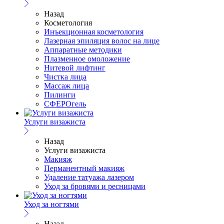
Назад
Косметология
Инъекционная косметология
Лазерная эпиляция волос на лице
Аппаратные методики
Плазменное омоложение
Нитевой лифтинг
Чистка лица
Массаж лица
Пилинги
СФЕРОгель
Услуги визажиста
Назад
Услуги визажиста
Макияж
Перманентный макияж
Удаление татуажа лазером
Уход за бровями и ресницами
Уход за ногтями
Назад