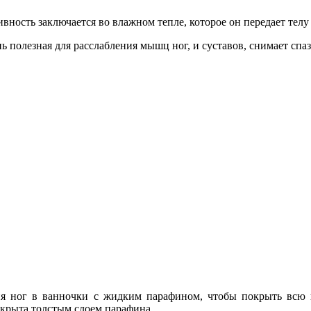
вность заключается во влажном тепле, которое он передает телу
нь полезная для расслабления мышц ног, и суставов, снимает спа
я ног в ванночки с жидким парафином, чтобы покрыть всю п
покрыта толстым слоем парафина.