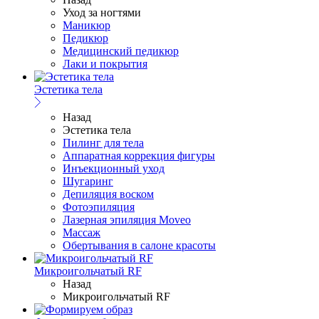
Уход за ногтями
Маникюр
Педикюр
Медицинский педикюр
Лаки и покрытия
Эстетика тела
Назад
Эстетика тела
Пилинг для тела
Аппаратная коррекция фигуры
Инъекционный уход
Шугаринг
Депиляция воском
Фотоэпиляция
Лазерная эпиляция Moveo
Массаж
Обертывания в салоне красоты
Микроигольчатый RF
Назад
Микроигольчатый RF