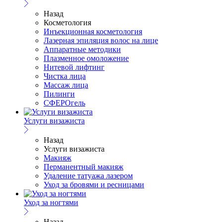
Назад
Косметология
Инъекционная косметология
Лазерная эпиляция волос на лице
Аппаратные методики
Плазменное омоложение
Нитевой лифтинг
Чистка лица
Массаж лица
Пилинги
СФЕРОгель
Услуги визажиста
Назад
Услуги визажиста
Макияж
Перманентный макияж
Удаление татуажа лазером
Уход за бровями и ресницами
Уход за ногтями
Назад