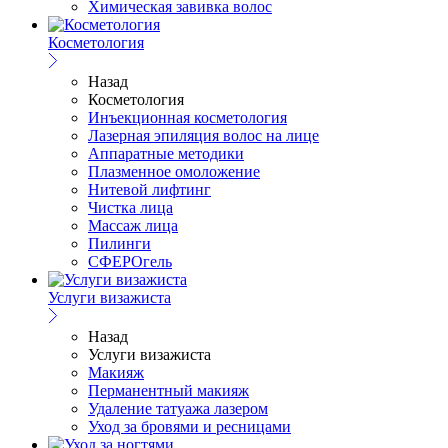
Химическая завивка волос
Косметология
Назад
Косметология
Инъекционная косметология
Лазерная эпиляция волос на лице
Аппаратные методики
Плазменное омоложение
Нитевой лифтинг
Чистка лица
Массаж лица
Пилинги
СФЕРОгель
Услуги визажиста
Назад
Услуги визажиста
Макияж
Перманентный макияж
Удаление татуажа лазером
Уход за бровями и ресницами