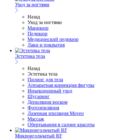
Уход за ногтями
Назад
Уход за ногтями
Маникюр
Педикюр
Медицинский педикюр
Лаки и покрытия
Эстетика тела
Назад
Эстетика тела
Пилинг для тела
Аппаратная коррекция фигуры
Инъекционный уход
Шугаринг
Депиляция воском
Фотоэпиляция
Лазерная эпиляция Moveo
Массаж
Обертывания в салоне красоты
Микроигольчатый RF