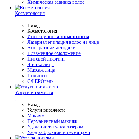
Химическая завивка волос
Косметология
Назад
Косметология
Инъекционная косметология
Лазерная эпиляция волос на лице
Аппаратные методики
Плазменное омоложение
Нитевой лифтинг
Чистка лица
Массаж лица
Пилинги
СФЕРОгель
Услуги визажиста
Назад
Услуги визажиста
Макияж
Перманентный макияж
Удаление татуажа лазером
Уход за бровями и ресницами