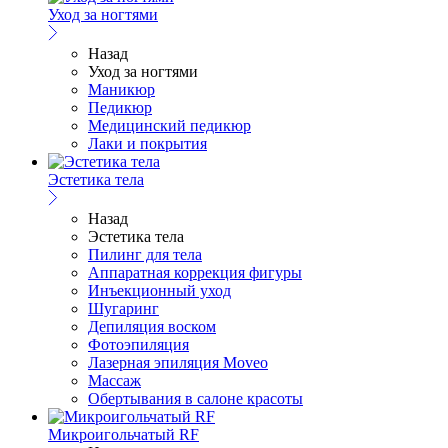
Уход за ногтями
Назад
Уход за ногтями
Маникюр
Педикюр
Медицинский педикюр
Лаки и покрытия
Эстетика тела
Назад
Эстетика тела
Пилинг для тела
Аппаратная коррекция фигуры
Инъекционный уход
Шугаринг
Депиляция воском
Фотоэпиляция
Лазерная эпиляция Moveo
Массаж
Обертывания в салоне красоты
Микроигольчатый RF