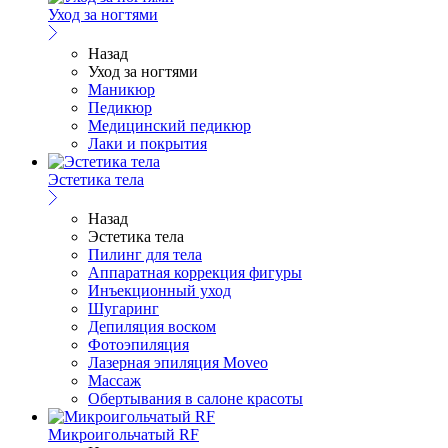
Уход за ногтями
Назад
Уход за ногтями
Маникюр
Педикюр
Медицинский педикюр
Лаки и покрытия
Эстетика тела
Назад
Эстетика тела
Пилинг для тела
Аппаратная коррекция фигуры
Инъекционный уход
Шугаринг
Депиляция воском
Фотоэпиляция
Лазерная эпиляция Moveo
Массаж
Обертывания в салоне красоты
Микроигольчатый RF