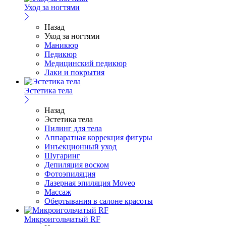
Уход за ногтями
Назад
Уход за ногтями
Маникюр
Педикюр
Медицинский педикюр
Лаки и покрытия
Эстетика тела
Назад
Эстетика тела
Пилинг для тела
Аппаратная коррекция фигуры
Инъекционный уход
Шугаринг
Депиляция воском
Фотоэпиляция
Лазерная эпиляция Moveo
Массаж
Обертывания в салоне красоты
Микроигольчатый RF