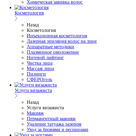
Химическая завивка волос
Косметология
Назад
Косметология
Инъекционная косметология
Лазерная эпиляция волос на лице
Аппаратные методики
Плазменное омоложение
Нитевой лифтинг
Чистка лица
Массаж лица
Пилинги
СФЕРОгель
Услуги визажиста
Назад
Услуги визажиста
Макияж
Перманентный макияж
Удаление татуажа лазером
Уход за бровями и ресницами