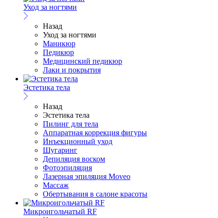
Уход за ногтями
Назад
Уход за ногтями
Маникюр
Педикюр
Медицинский педикюр
Лаки и покрытия
Эстетика тела
Назад
Эстетика тела
Пилинг для тела
Аппаратная коррекция фигуры
Инъекционный уход
Шугаринг
Депиляция воском
Фотоэпиляция
Лазерная эпиляция Moveo
Массаж
Обертывания в салоне красоты
Микроигольчатый RF