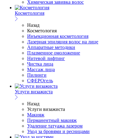
Химическая завивка волос
Косметология
Назад
Косметология
Инъекционная косметология
Лазерная эпиляция волос на лице
Аппаратные методики
Плазменное омоложение
Нитевой лифтинг
Чистка лица
Массаж лица
Пилинги
СФЕРОгель
Услуги визажиста
Назад
Услуги визажиста
Макияж
Перманентный макияж
Удаление татуажа лазером
Уход за бровями и ресницами