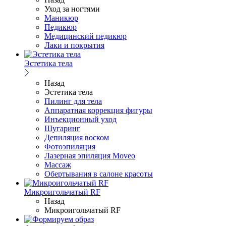
Уход за ногтями
Маникюр
Педикюр
Медицинский педикюр
Лаки и покрытия
Эстетика тела
Назад
Эстетика тела
Пилинг для тела
Аппаратная коррекция фигуры
Инъекционный уход
Шугаринг
Депиляция воском
Фотоэпиляция
Лазерная эпиляция Moveo
Массаж
Обертывания в салоне красоты
Микроигольчатый RF
Назад
Микроигольчатый RF