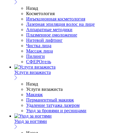
Назад
Косметология
Инъекционная косметология
Лазерная эпиляция волос на лице
Аппаратные методики
Плазменное омоложение
Нитевой лифтинг
Чистка лица
Массаж лица
Пилинги
СФЕРОгель
Услуги визажиста
Назад
Услуги визажиста
Макияж
Перманентный макияж
Удаление татуажа лазером
Уход за бровями и ресницами
Уход за ногтями
Назад