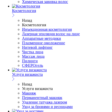
Химическая завивка волос
Косметология
Назад
Косметология
Инъекционная косметология
Лазерная эпиляция волос на лице
Аппаратные методики
Плазменное омоложение
Нитевой лифтинг
Чистка лица
Массаж лица
Пилинги
СФЕРОгель
Услуги визажиста
Назад
Услуги визажиста
Макияж
Перманентный макияж
Удаление татуажа лазером
Уход за бровями и ресницами