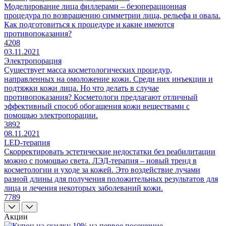
Моделирование лица филлерами – безоперационная
процедура по возвращению симметрии лица, рельефа и овала.
Как подготовиться к процедуре и какие имеются
противопоказания?
4208
03.11.2021
Электропорация
Существует масса косметологических процедур,
направленных на омоложение кожи. Среди них инъекции и
подтяжки кожи лица. Но что делать в случае
противопоказания? Косметологи предлагают отличный
эффективный способ обогащения кожи веществами с
помощью электропорации.
3892
08.11.2021
LED-терапия
Скорректировать эстетические недостатки без реабилитации
можно с помощью света. ЛЭД-терапия – новый тренд в
косметологии и уходе за кожей. Это воздействие лучами
разной длины для получения положительных результатов для
лица и лечения некоторых заболеваний кожи.
7789
Акции