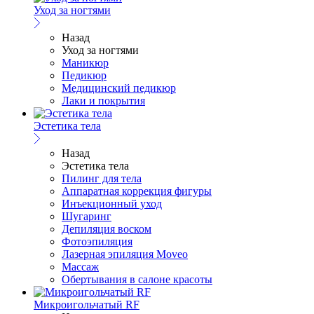
Уход за ногтями
Назад
Уход за ногтями
Маникюр
Педикюр
Медицинский педикюр
Лаки и покрытия
Эстетика тела
Назад
Эстетика тела
Пилинг для тела
Аппаратная коррекция фигуры
Инъекционный уход
Шугаринг
Депиляция воском
Фотоэпиляция
Лазерная эпиляция Moveo
Массаж
Обертывания в салоне красоты
Микроигольчатый RF