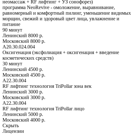
неомассаж + RF лифтинг + УЗ сонофорез)
программа NeoRevive - омоложение, выравнивание,
равномерный и комфортный пилинг, уменьшение видимых
морщин, свежий и здоровый цвет лица, увлажнение и
питание
90 минут
Ленинский
8000 р.
Московский
8000 р.
A20.30.024.004
Оксигенация (эксфолиация + оксигенация + введение
косметических средств)
30 минут
Ленинский
4500 р.
Московский
4500 р.
A22.30.004
RF лифтинг технология TriPollar зона век
Ленинский
3000 р.
Московский
3000 р.
A22.30.004
RF лифтинг технология TriPollar лицо
Ленинский
5000 р.
Московский
4000 р.
Скрыть
Лицензии