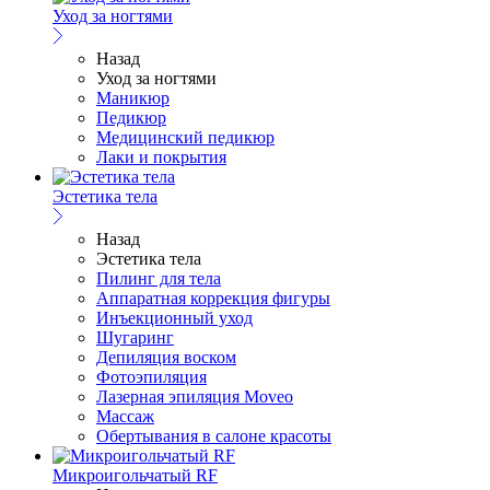
Уход за ногтями
Назад
Уход за ногтями
Маникюр
Педикюр
Медицинский педикюр
Лаки и покрытия
Эстетика тела
Назад
Эстетика тела
Пилинг для тела
Аппаратная коррекция фигуры
Инъекционный уход
Шугаринг
Депиляция воском
Фотоэпиляция
Лазерная эпиляция Moveo
Массаж
Обертывания в салоне красоты
Микроигольчатый RF