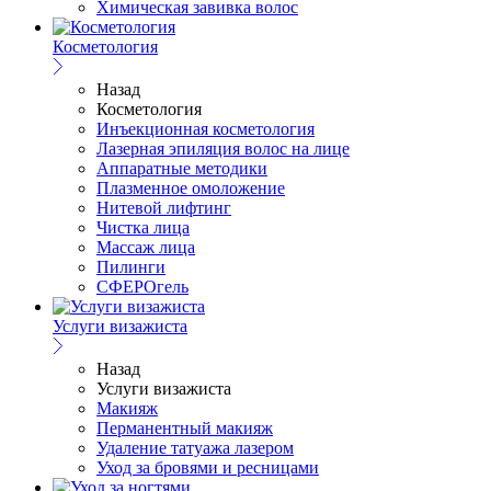
Химическая завивка волос
Косметология
Назад
Косметология
Инъекционная косметология
Лазерная эпиляция волос на лице
Аппаратные методики
Плазменное омоложение
Нитевой лифтинг
Чистка лица
Массаж лица
Пилинги
СФЕРОгель
Услуги визажиста
Назад
Услуги визажиста
Макияж
Перманентный макияж
Удаление татуажа лазером
Уход за бровями и ресницами