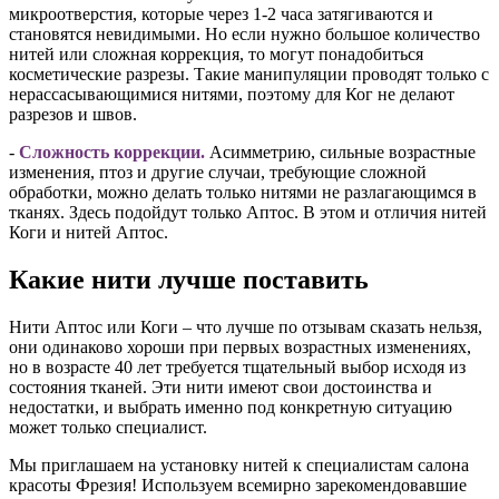
микроотверстия, которые через 1-2 часа затягиваются и
становятся невидимыми. Но если нужно большое количество
нитей или сложная коррекция, то могут понадобиться
косметические разрезы. Такие манипуляции проводят только с
нерассасывающимися нитями, поэтому для Ког не делают
разрезов и швов.
-
Сложность коррекции.
Асимметрию, сильные возрастные
изменения, птоз и другие случаи, требующие сложной
обработки, можно делать только нитями не разлагающимся в
тканях. Здесь подойдут только Аптос. В этом и отличия нитей
Коги и нитей Аптос.
Какие нити лучше поставить
Нити Аптос или Коги – что лучше по отзывам сказать нельзя,
они одинаково хороши при первых возрастных изменениях,
но в возрасте 40 лет требуется тщательный выбор исходя из
состояния тканей. Эти нити имеют свои достоинства и
недостатки, и выбрать именно под конкретную ситуацию
может только специалист.
Мы приглашаем на установку нитей к специалистам салона
красоты Фрезия! Используем всемирно зарекомендовавшие