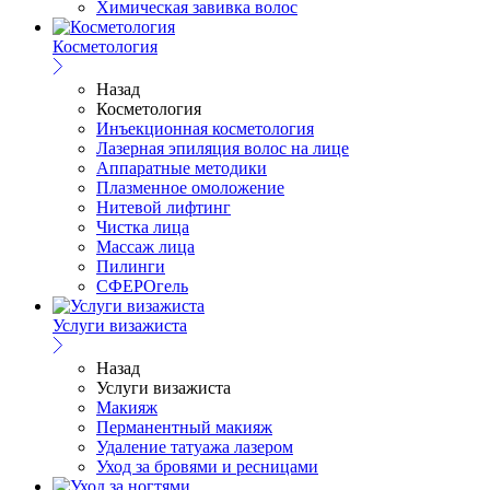
Химическая завивка волос
Косметология
Назад
Косметология
Инъекционная косметология
Лазерная эпиляция волос на лице
Аппаратные методики
Плазменное омоложение
Нитевой лифтинг
Чистка лица
Массаж лица
Пилинги
СФЕРОгель
Услуги визажиста
Назад
Услуги визажиста
Макияж
Перманентный макияж
Удаление татуажа лазером
Уход за бровями и ресницами