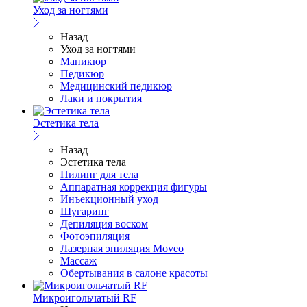
Уход за ногтями
Назад
Уход за ногтями
Маникюр
Педикюр
Медицинский педикюр
Лаки и покрытия
Эстетика тела
Назад
Эстетика тела
Пилинг для тела
Аппаратная коррекция фигуры
Инъекционный уход
Шугаринг
Депиляция воском
Фотоэпиляция
Лазерная эпиляция Moveo
Массаж
Обертывания в салоне красоты
Микроигольчатый RF