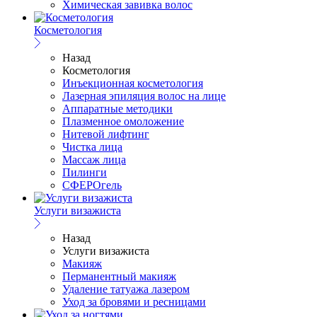
Химическая завивка волос
Косметология
Назад
Косметология
Инъекционная косметология
Лазерная эпиляция волос на лице
Аппаратные методики
Плазменное омоложение
Нитевой лифтинг
Чистка лица
Массаж лица
Пилинги
СФЕРОгель
Услуги визажиста
Назад
Услуги визажиста
Макияж
Перманентный макияж
Удаление татуажа лазером
Уход за бровями и ресницами