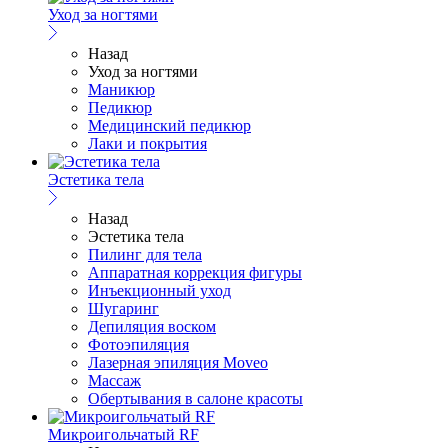
Уход за ногтями
Назад
Уход за ногтями
Маникюр
Педикюр
Медицинский педикюр
Лаки и покрытия
Эстетика тела
Назад
Эстетика тела
Пилинг для тела
Аппаратная коррекция фигуры
Инъекционный уход
Шугаринг
Депиляция воском
Фотоэпиляция
Лазерная эпиляция Moveo
Массаж
Обертывания в салоне красоты
Микроигольчатый RF