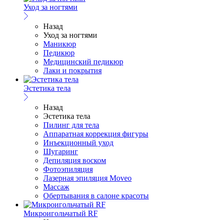
Уход за ногтями
Назад
Уход за ногтями
Маникюр
Педикюр
Медицинский педикюр
Лаки и покрытия
Эстетика тела
Назад
Эстетика тела
Пилинг для тела
Аппаратная коррекция фигуры
Инъекционный уход
Шугаринг
Депиляция воском
Фотоэпиляция
Лазерная эпиляция Moveo
Массаж
Обертывания в салоне красоты
Микроигольчатый RF