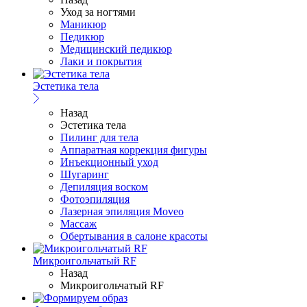
Уход за ногтями
Маникюр
Педикюр
Медицинский педикюр
Лаки и покрытия
Эстетика тела
Назад
Эстетика тела
Пилинг для тела
Аппаратная коррекция фигуры
Инъекционный уход
Шугаринг
Депиляция воском
Фотоэпиляция
Лазерная эпиляция Moveo
Массаж
Обертывания в салоне красоты
Микроигольчатый RF
Назад
Микроигольчатый RF