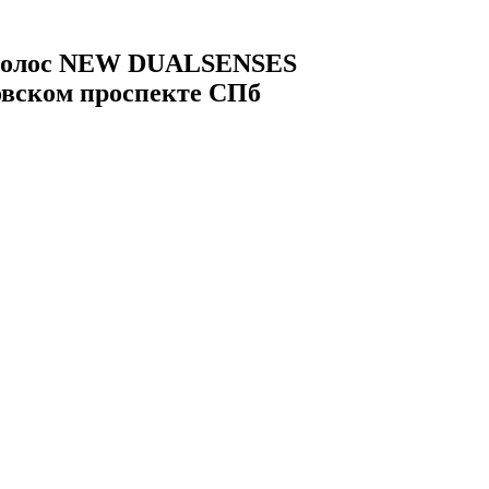
х волос NEW DUALSENSES
вском проспекте СПб