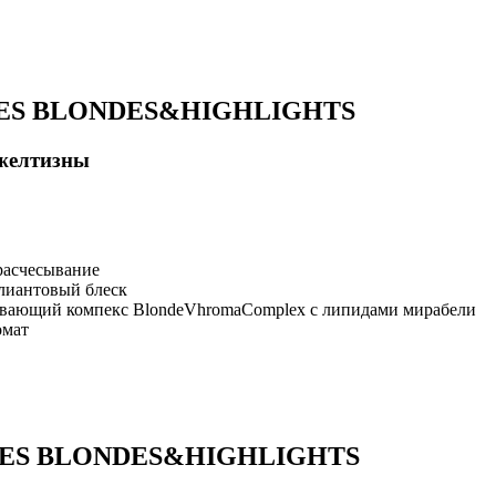
ES BLONDES&HIGHLIGHTS
желтизны
расчесывание
лиантовый блеск
ивающий компекс BlondeVhromaComplex с липидами мирабели
омат
ES BLONDES&HIGHLIGHTS