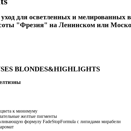
ts
 уход для осветленных и мелированны
ты "Фрезия" на Ленинском или Моско
SES BLONDES&HIGHLIGHTS
елтизны
 цвета к минимуму
лательные желтые пигменты
вливающую формулу FadeStopFormula с липидами мирабели
аромат