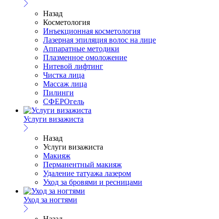
Назад
Косметология
Инъекционная косметология
Лазерная эпиляция волос на лице
Аппаратные методики
Плазменное омоложение
Нитевой лифтинг
Чистка лица
Массаж лица
Пилинги
СФЕРОгель
Услуги визажиста
Назад
Услуги визажиста
Макияж
Перманентный макияж
Удаление татуажа лазером
Уход за бровями и ресницами
Уход за ногтями
Назад