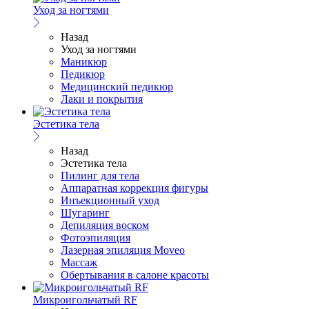
Уход за ногтями
Назад
Уход за ногтями
Маникюр
Педикюр
Медицинский педикюр
Лаки и покрытия
Эстетика тела
Назад
Эстетика тела
Пилинг для тела
Аппаратная коррекция фигуры
Инъекционный уход
Шугаринг
Депиляция воском
Фотоэпиляция
Лазерная эпиляция Moveo
Массаж
Обертывания в салоне красоты
Микроигольчатый RF