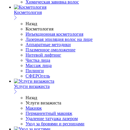
Химическая завивка волос
Косметология
Назад
Косметология
Инъекционная косметология
Лазерная эпиляция волос на лице
Аппаратные методики
Плазменное омоложение
Нитевой лифтинг
Чистка лица
Массаж лица
Пилинги
СФЕРОгель
Услуги визажиста
Назад
Услуги визажиста
Макияж
Перманентный макияж
Удаление татуажа лазером
Уход за бровями и ресницами