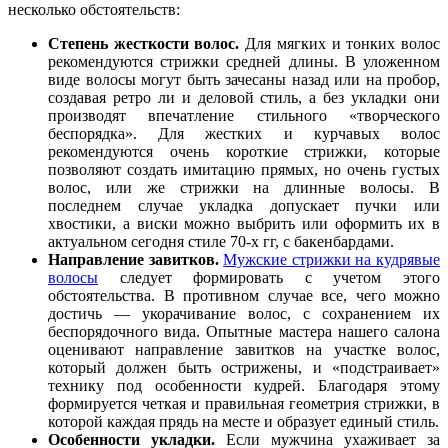
несколько обстоятельств:
Степень жесткости волос.
Для мягких и тонких волос
рекомендуются стрижки средней длины. В уложенном
виде волосы могут быть зачесаны назад или на пробор,
создавая ретро ли и деловой стиль, а без укладки они
производят впечатление стильного «творческого
беспорядка». Для жестких и курчавых волос
рекомендуются очень короткие стрижки, которые
позволяют создать имитацию прямых, но очень густых
волос, или же стрижки на длинные волосы. В
последнем случае укладка допускает пучки или
хвостики, а виски можно выбрить или оформить их в
актуальном сегодня стиле 70-х гг, с бакенбардами.
Направление завитков.
Мужские стрижки на кудрявые
волосы
следует формировать с учетом этого
обстоятельства. В противном случае все, чего можно
достичь — укорачивание волос, с сохранением их
беспорядочного вида. Опытные мастера нашего салона
оценивают направление завитков на участке волос,
который должен быть острижены, и «подстраивает»
технику под особенности кудрей. Благодаря этому
формируется четкая и правильная геометрия стрижки, в
которой каждая прядь на месте и образует единый стиль.
Особенности укладки.
Если мужчина ухаживает за