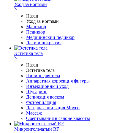
Уход за ногтями
Назад
Уход за ногтями
Маникюр
Педикюр
Медицинский педикюр
Лаки и покрытия
Эстетика тела
Назад
Эстетика тела
Пилинг для тела
Аппаратная коррекция фигуры
Инъекционный уход
Шугаринг
Депиляция воском
Фотоэпиляция
Лазерная эпиляция Moveo
Массаж
Обертывания в салоне красоты
Микроигольчатый RF