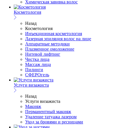
Химическая завивка волос
Косметология
Назад
Косметология
Инъекционная косметология
Лазерная эпиляция волос на лице
Аппаратные методики
Плазменное омоложение
Нитевой лифтинг
Чистка лица
Массаж лица
Пилинги
СФЕРОгель
Услуги визажиста
Назад
Услуги визажиста
Макияж
Перманентный макияж
Удаление татуажа лазером
Уход за бровями и ресницами