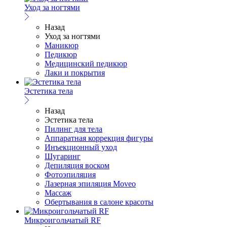
Уход за ногтями
Назад
Уход за ногтями
Маникюр
Педикюр
Медицинский педикюр
Лаки и покрытия
Эстетика тела
Назад
Эстетика тела
Пилинг для тела
Аппаратная коррекция фигуры
Инъекционный уход
Шугаринг
Депиляция воском
Фотоэпиляция
Лазерная эпиляция Moveo
Массаж
Обертывания в салоне красоты
Микроигольчатый RF