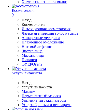
Химическая завивка волос
Косметология
Назад
Косметология
Инъекционная косметология
Лазерная эпиляция волос на лице
Аппаратные методики
Плазменное омоложение
Нитевой лифтинг
Чистка лица
Массаж лица
Пилинги
СФЕРОгель
Услуги визажиста
Назад
Услуги визажиста
Макияж
Перманентный макияж
Удаление татуажа лазером
Уход за бровями и ресницами