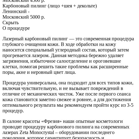
Московский
4500 р.
Карбоновый пилинг (лицо +шея + декольте)
Ленинский
-
Московский
5000 р.
Скрыть
О процедуре
Лазерный карбоновый пилинг — это современная процедура
глубокого очищения кожи. В ходе обработки на кожу
наносится специальный углеродный состав, который затем
прогревается лазером. Данная методика бережно удаляет
загрязнения, избыточное салоотделение и ороговевшие
клетки, помогая решить такие проблемы как расширенные
поры, акне и неровный цвет лица.
Процедура универсальна, она подходит для всех типов кожи,
включая чувствительную, и не вызывает повреждений в
отличие от механических чисток. Уже после первого сеанса
кожа становится заметно свежее и ровнее, а для достижения
оптимального результата мы рекомендуем пройти курс из 3-5
процедур.
В салоне красоты «Фрезия» наши опытные косметологи
проводят процедуру карбонового пилинга на современных
лазерах Zeta Monocrystal – оборудовании последнего
поколения, которое гарантирует безопасность и