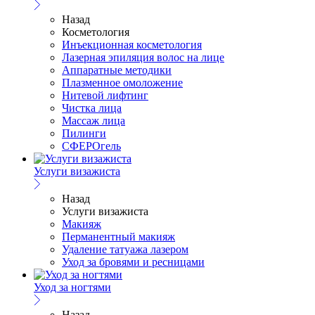
Назад
Косметология
Инъекционная косметология
Лазерная эпиляция волос на лице
Аппаратные методики
Плазменное омоложение
Нитевой лифтинг
Чистка лица
Массаж лица
Пилинги
СФЕРОгель
Услуги визажиста
Назад
Услуги визажиста
Макияж
Перманентный макияж
Удаление татуажа лазером
Уход за бровями и ресницами
Уход за ногтями
Назад