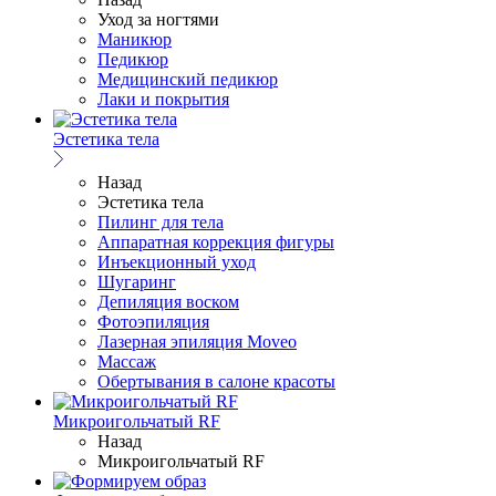
Уход за ногтями
Маникюр
Педикюр
Медицинский педикюр
Лаки и покрытия
Эстетика тела
Назад
Эстетика тела
Пилинг для тела
Аппаратная коррекция фигуры
Инъекционный уход
Шугаринг
Депиляция воском
Фотоэпиляция
Лазерная эпиляция Moveo
Массаж
Обертывания в салоне красоты
Микроигольчатый RF
Назад
Микроигольчатый RF