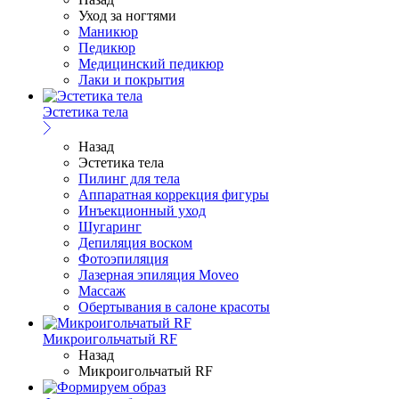
Уход за ногтями
Маникюр
Педикюр
Медицинский педикюр
Лаки и покрытия
Эстетика тела
Назад
Эстетика тела
Пилинг для тела
Аппаратная коррекция фигуры
Инъекционный уход
Шугаринг
Депиляция воском
Фотоэпиляция
Лазерная эпиляция Moveo
Массаж
Обертывания в салоне красоты
Микроигольчатый RF
Назад
Микроигольчатый RF