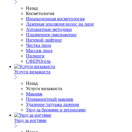
Назад
Косметология
Инъекционная косметология
Лазерная эпиляция волос на лице
Аппаратные методики
Плазменное омоложение
Нитевой лифтинг
Чистка лица
Массаж лица
Пилинги
СФЕРОгель
Услуги визажиста
Назад
Услуги визажиста
Макияж
Перманентный макияж
Удаление татуажа лазером
Уход за бровями и ресницами
Уход за ногтями
Назад