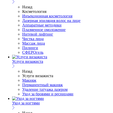
Назад
Косметология
Инъекционная косметология
Лазерная эпиляция волос на лице
Аппаратные методики
Плазменное омоложение
Нитевой лифтинг
Чистка лица
Массаж лица
Пилинги
СФЕРОгель
Услуги визажиста
Назад
Услуги визажиста
Макияж
Перманентный макияж
Удаление татуажа лазером
Уход за бровями и ресницами
Уход за ногтями
Назад