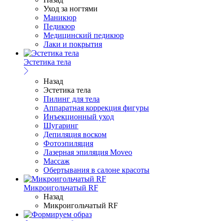
Уход за ногтями
Маникюр
Педикюр
Медицинский педикюр
Лаки и покрытия
Эстетика тела
Назад
Эстетика тела
Пилинг для тела
Аппаратная коррекция фигуры
Инъекционный уход
Шугаринг
Депиляция воском
Фотоэпиляция
Лазерная эпиляция Moveo
Массаж
Обертывания в салоне красоты
Микроигольчатый RF
Назад
Микроигольчатый RF