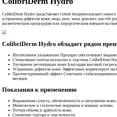
ColibriDerm Hydro
ColibriDerm Hydro представляет собой биоревитализант нового
устранения дефектов кожи лица, шеи, зоны декольте, кистей р
косметическим процедурам или хирургическим вмешательства
ColibriDerm Hydro обладает рядом пре
Интенсивное увлажнение Препарат обеспечивает выраже
Стимуляция синтеза коллагена и эластина ColibriDerm Hy
Улучшение регенерации кожи Благодаря высокой гигроско
Устранение дефектов кожи Эффективно корректирует мелк
Пролонгированный эффект Сочетание стабилизированной
месяцев.
Показания к применению
Выраженная сухость, обезвоженность и шелушение кожи.
Мимические и статические морщины и кожные заломы.
Потеря объема и дряблость кожи.
Снижение тургора и эластичности.