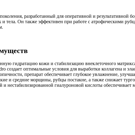
 поколения, разработанный для оперативной и результативной б
ук и тела. Он также эффективен при работе с атрофическими ру
м.
имуществ
нную гидратацию кожи и стабилизацию внеклеточного матрикс
dro создает оптимальные условия для выработки коллагена и эла
пичности, препарат обеспечивает глубокое увлажнение, улучшает
ие и средние морщины, рубцы постакне, а также снижает турго
 и нестабилизированной гиалуроновой кислоты обеспечивает мг