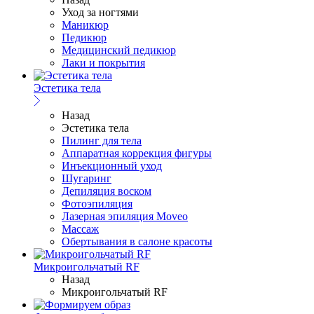
Уход за ногтями
Маникюр
Педикюр
Медицинский педикюр
Лаки и покрытия
Эстетика тела
Назад
Эстетика тела
Пилинг для тела
Аппаратная коррекция фигуры
Инъекционный уход
Шугаринг
Депиляция воском
Фотоэпиляция
Лазерная эпиляция Moveo
Массаж
Обертывания в салоне красоты
Микроигольчатый RF
Назад
Микроигольчатый RF