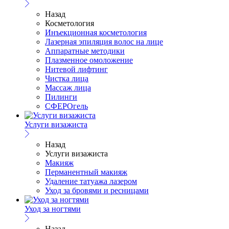
Назад
Косметология
Инъекционная косметология
Лазерная эпиляция волос на лице
Аппаратные методики
Плазменное омоложение
Нитевой лифтинг
Чистка лица
Массаж лица
Пилинги
СФЕРОгель
Услуги визажиста
Назад
Услуги визажиста
Макияж
Перманентный макияж
Удаление татуажа лазером
Уход за бровями и ресницами
Уход за ногтями
Назад